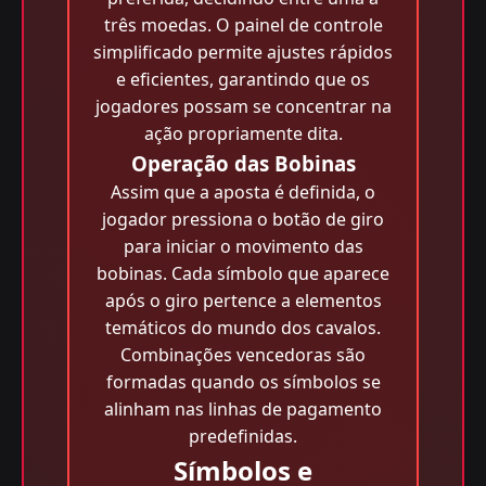
três moedas. O painel de controle
simplificado permite ajustes rápidos
e eficientes, garantindo que os
jogadores possam se concentrar na
ação propriamente dita.
Operação das Bobinas
Assim que a aposta é definida, o
jogador pressiona o botão de giro
para iniciar o movimento das
bobinas. Cada símbolo que aparece
após o giro pertence a elementos
temáticos do mundo dos cavalos.
Combinações vencedoras são
formadas quando os símbolos se
alinham nas linhas de pagamento
predefinidas.
Símbolos e