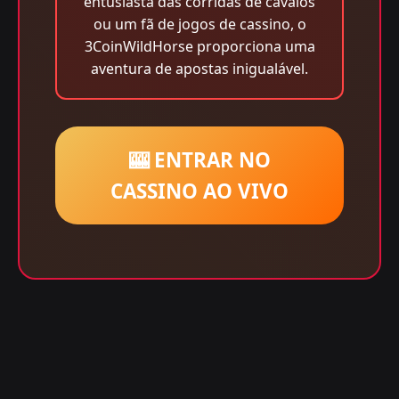
entusiasta das corridas de cavalos
ou um fã de jogos de cassino, o
3CoinWildHorse proporciona uma
aventura de apostas inigualável.
🎰 ENTRAR NO
CASSINO AO VIVO