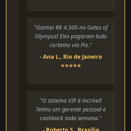
"Ganhei R$ 4.500 no Gates of
Olympus! Eles pagaram tudo
certinho via Pix."
- Ana L., Rio de Janeiro
⭐⭐⭐⭐⭐
"O sistema VIP é incrível!
Tenho um gerente pessoal e
cashback toda semana."
- Roberto S., Brasília