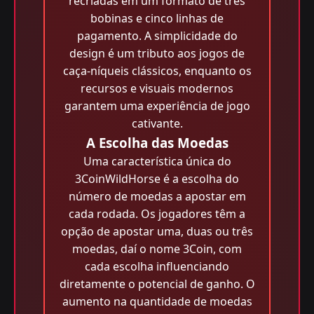
recriadas em um formato de três
bobinas e cinco linhas de
pagamento. A simplicidade do
design é um tributo aos jogos de
caça-níqueis clássicos, enquanto os
recursos e visuais modernos
garantem uma experiência de jogo
cativante.
A Escolha das Moedas
Uma característica única do
3CoinWildHorse é a escolha do
número de moedas a apostar em
cada rodada. Os jogadores têm a
opção de apostar uma, duas ou três
moedas, daí o nome 3Coin, com
cada escolha influenciando
diretamente o potencial de ganho. O
aumento na quantidade de moedas