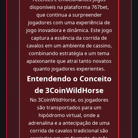
disponíveis na plataforma 767bet,
que continua a surpreender
jogadores com uma experiência de
jogo inovadora e dinâmica. Este jogo
captura a essência da corrida de
cavalos em um ambiente de cassino,
combinando estratégia e um tema
apaixonante que atrai tanto novatos
quanto jogadores experientes.
Entendendo o Conceito
de 3CoinWildHorse
No 3CoinWildHorse, os jogadores
são transportados para um
hipódromo virtual, onde a
adrenalina e a antecipação de uma
corrida de cavalos tradicional são