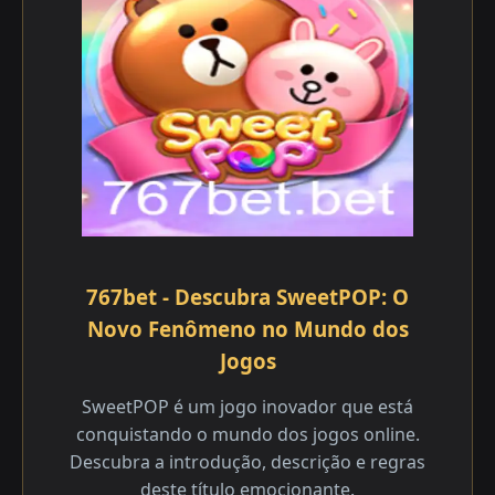
767bet - Descubra SweetPOP: O
Novo Fenômeno no Mundo dos
Jogos
SweetPOP é um jogo inovador que está
conquistando o mundo dos jogos online.
Descubra a introdução, descrição e regras
deste título emocionante.