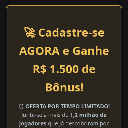
🚀 Cadastre-se
AGORA e Ganhe
R$ 1.500 de
Bônus!
⏰
OFERTA POR TEMPO LIMITADO!
Junte-se a mais de
1,2 milhão de
jogadores
que já descobriram por