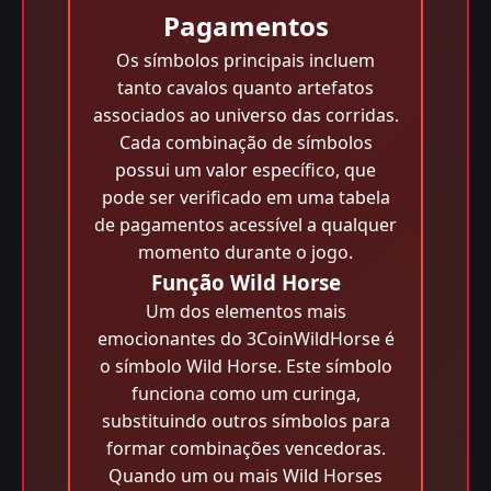
Pagamentos
Os símbolos principais incluem
tanto cavalos quanto artefatos
associados ao universo das corridas.
Cada combinação de símbolos
possui um valor específico, que
pode ser verificado em uma tabela
de pagamentos acessível a qualquer
momento durante o jogo.
Função Wild Horse
Um dos elementos mais
emocionantes do 3CoinWildHorse é
o símbolo Wild Horse. Este símbolo
funciona como um curinga,
substituindo outros símbolos para
formar combinações vencedoras.
Quando um ou mais Wild Horses