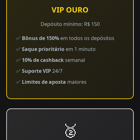
VIP OURO
Depósito mínimo: R$ 150
✅
Bônus de 150%
em todos os depósitos
✅
Saque prioritário
em 1 minuto
✅
10% de cashback
semanal
✅
Suporte VIP
24/7
✅
Limites de aposta
maiores
🥈