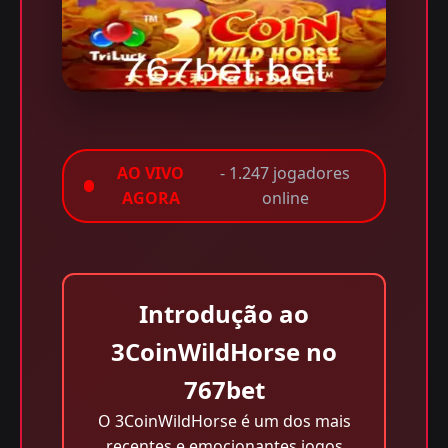
AO VIVO
- 1.247 jogadores
AGORA
online
Introdução ao
3CoinWildHorse no
767bet
O 3CoinWildHorse é um dos mais
recentes e emocionantes jogos