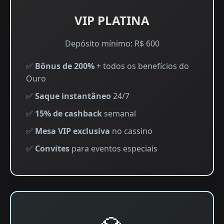
VIP PLATINA
Depósito mínimo: R$ 600
✅
Bônus de 200%
+ todos os benefícios do
Ouro
✅
Saque instantâneo
24/7
✅
15% de cashback
semanal
✅
Mesa VIP exclusiva
no cassino
✅
Convites
para eventos especiais