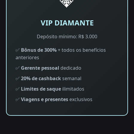
💎
VIP DIAMANTE
Depósito mínimo: R$ 3.000
✅
Bônus de 300%
+ todos os benefícios
anteriores
✅
Gerente pessoal
dedicado
✅
20% de cashback
semanal
✅
Limites de saque
ilimitados
✅
Viagens e presentes
exclusivos