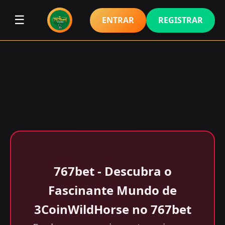
☰
ENTRAR
REGISTRAR
767bet - Descubra o
Fascinante Mundo de
3CoinWildHorse no 767bet