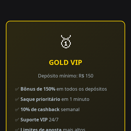
🥇
GOLD VIP
Depósito mínimo: R$ 150
✅
Bônus de 150%
em todos os depósitos
✅
Saque prioritário
em 1 minuto
✅
10% de cashback
semanal
✅
Suporte VIP
24/7
✅
Limites de aposta
mais altos