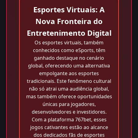
Esportes Virtuais: A
Nova Fronteira do
Entretenimento Digital
Os esportes virtuais, também
conhecidos como eSports, têm
ganhado destaque no cenário
global, oferecendo uma alternativa
empolgante aos esportes
tradicionais. Este fenômeno cultural
não só atrai uma audiência global,
mas também oferece oportunidades
únicas para jogadores,
desenvolvedores e investidores.
Com a plataforma 767bet, esses
jogos cativantes estão ao alcance
dos dedicados fãs de esportes