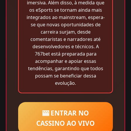
imersiva. Além disso, à medida que
os eSports se tornam ainda mais
integrados ao mainstream, espera-
se que novas oportunidades de
carreira surjam, desde
comentaristas e narradores até
desenvolvedores e técnicos. A
767bet está preparada para
acompanhar e apoiar essas
tendências, garantindo que todos
possam se beneficiar dessa
evolução.
🎰 ENTRAR NO
CASSINO AO VIVO