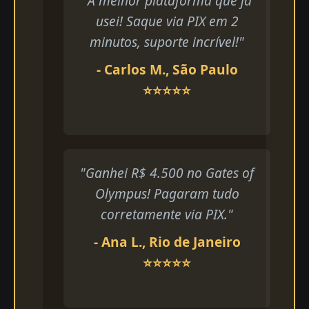
"A melhor plataforma que já
usei! Saque via PIX em 2
minutos, suporte incrível!"
- Carlos M., São Paulo
⭐⭐⭐⭐⭐
"Ganhei R$ 4.500 no Gates of
Olympus! Pagaram tudo
corretamente via PIX."
- Ana L., Rio de Janeiro
⭐⭐⭐⭐⭐