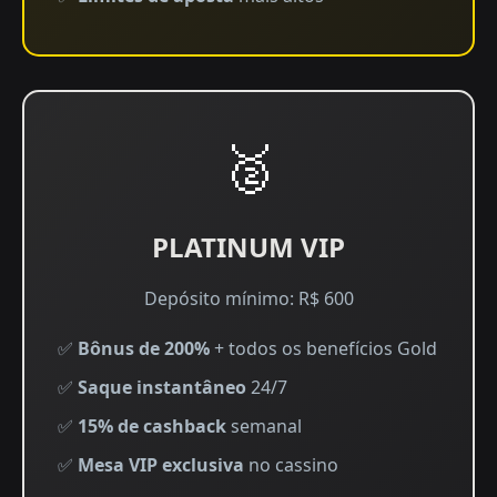
🥈
PLATINUM VIP
Depósito mínimo: R$ 600
✅
Bônus de 200%
+ todos os benefícios Gold
✅
Saque instantâneo
24/7
✅
15% de cashback
semanal
✅
Mesa VIP exclusiva
no cassino