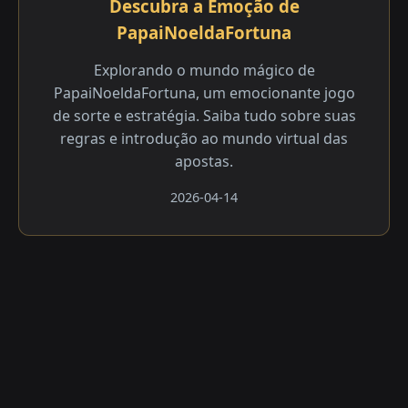
Descubra a Emoção de
PapaiNoeldaFortuna
Explorando o mundo mágico de
PapaiNoeldaFortuna, um emocionante jogo
de sorte e estratégia. Saiba tudo sobre suas
regras e introdução ao mundo virtual das
apostas.
2026-04-14