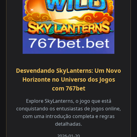
Desvendando SkyLanterns: Um Novo
Horizonte no Universo dos Jogos
com 767bet
Explore SkyLanterns, o jogo que está
conquistando os entusiastas de jogos online,
com uma introdução completa e regras
detalhadas.
2026-01-20