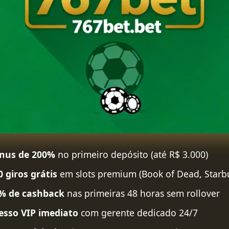
nus de 200%
no primeiro depósito (até R$ 3.000)
0 giros grátis
em slots premium (Book of Dead, Starbu
% de cashback
nas primeiras 48 horas sem rollover
esso VIP imediato
com gerente dedicado 24/7