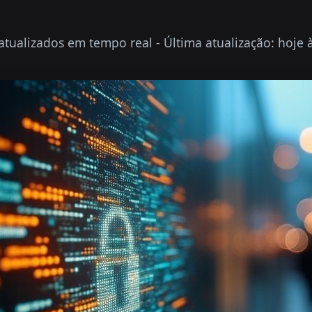
tualizados em tempo real - Última atualização: hoje 