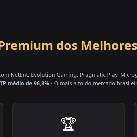
 Premium dos Melhore
 com NetEnt, Evolution Gaming, Pragmatic Play, Micr
TP médio de 96,8%
- O mais alto do mercado brasilei
🏆