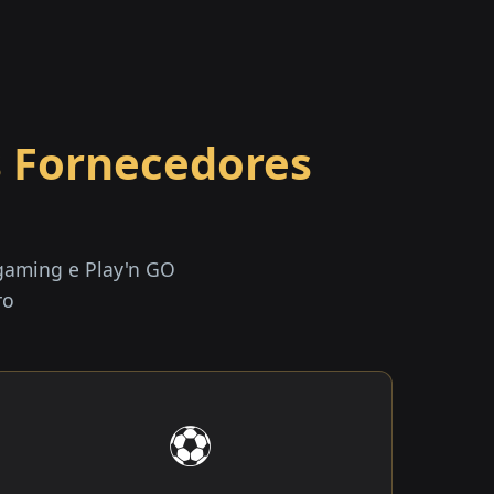
s Fornecedores
ogaming e Play'n GO
ro
⚽