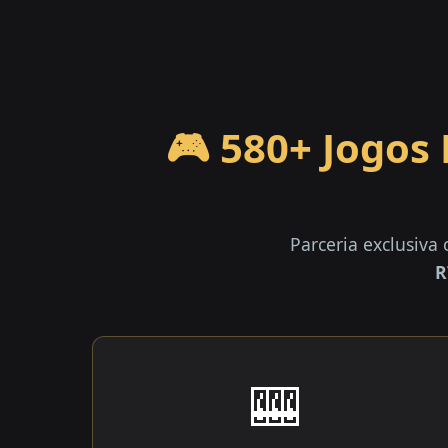
🎮 580+ Jogos
Parceria exclusiva
R
🎰