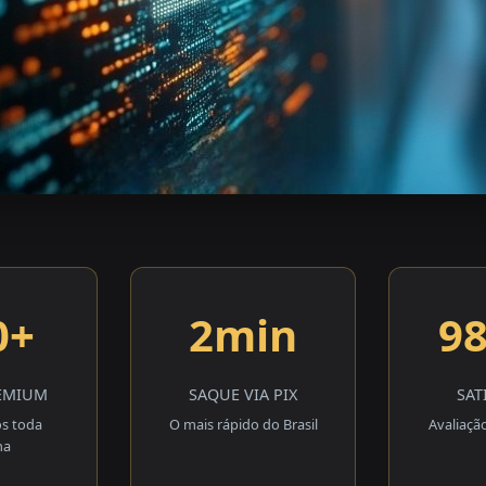
0+
2min
9
EMIUM
SAQUE VIA PIX
SAT
s toda
O mais rápido do Brasil
Avaliaçã
na