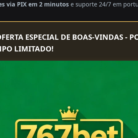
s via PIX em 2 minutos
e suporte 24/7 em port
OFERTA ESPECIAL DE BOAS-VINDAS - P
PO LIMITADO!