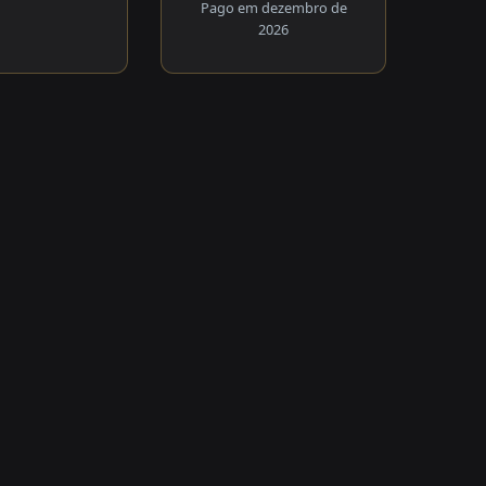
Pago em dezembro de
2026