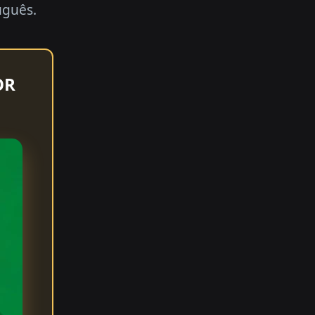
uguês.
OR