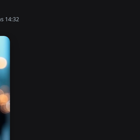
às 14:32