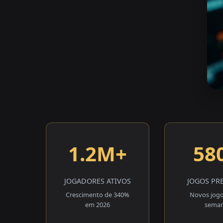
1.2M+
58
JOGADORES ATIVOS
JOGOS PR
Crescimento de 340%
Novos jogo
em 2026
sema