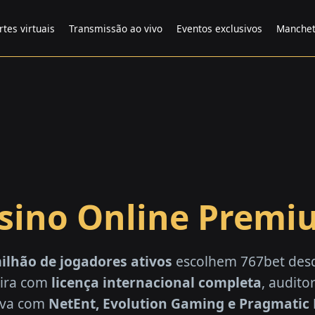
rtes virtuais
Transmissão ao vivo
Eventos exclusivos
Manchet
sino Online Premi
ilhão de jogadores ativos
escolhem 767bet des
eira com
licença internacional completa
, audit
siva com
NetEnt, Evolution Gaming e Pragmatic 