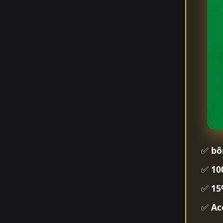
✅
bô
✅
10
✅
15
✅
Ac