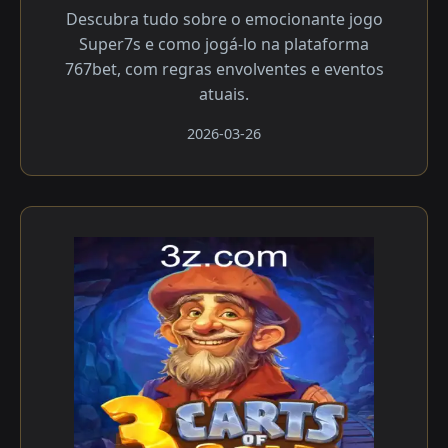
Descubra tudo sobre o emocionante jogo
Super7s e como jogá-lo na plataforma
767bet, com regras envolventes e eventos
atuais.
2026-03-26