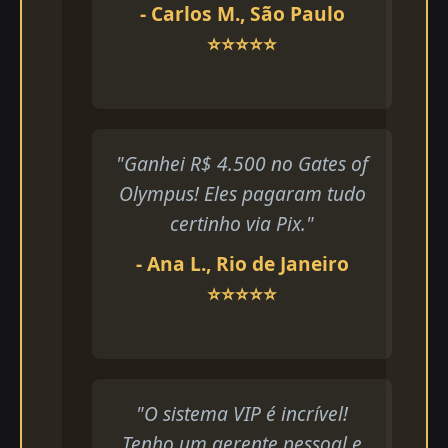
- Carlos M., São Paulo
⭐⭐⭐⭐⭐
"Ganhei R$ 4.500 no Gates of
Olympus! Eles pagaram tudo
certinho via Pix."
- Ana L., Rio de Janeiro
⭐⭐⭐⭐⭐
"O sistema VIP é incrível!
Tenho um gerente pessoal e