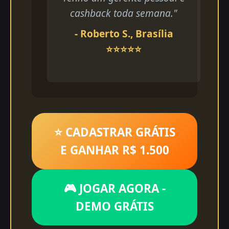
cashback toda semana."
- Roberto S., Brasília
⭐⭐⭐⭐⭐
⭐ CADASTRAR GRÁTIS
E GANHAR R$ 1.500
🎮 JOGAR AGORA -
DEMO GRÁTIS