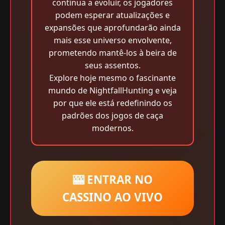
continua a evoluir, os jogadores
podem esperar atualizações e
expansões que aprofundarão ainda
mais esse universo envolvente,
prometendo mantê-los à beira de
seus assentos.
Explore hoje mesmo o fascinante
mundo de NightfallHunting e veja
por que ele está redefinindo os
padrões dos jogos de caça
modernos.
🎰 ENTRAR NO
CASSINO AO VIVO