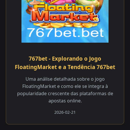
767bet - Explorando o Jogo
FloatingMarket e a Tendência 767bet
Uma análise detalhada sobre o jogo
FloatingMarket e como ele se integra à
popularidade crescente das plataformas de
apostas online.
2026-02-21