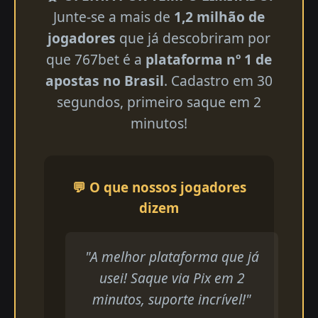
Junte-se a mais de
1,2 milhão de
jogadores
que já descobriram por
que 767bet é a
plataforma nº 1 de
apostas no Brasil
. Cadastro em 30
segundos, primeiro saque em 2
minutos!
💬 O que nossos jogadores
dizem
"A melhor plataforma que já
usei! Saque via Pix em 2
minutos, suporte incrível!"