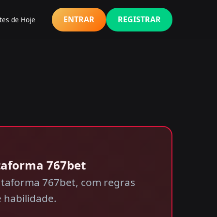
ENTRAR
REGISTRAR
es de Hoje
ataforma 767bet
ataforma 767bet, com regras
 habilidade.