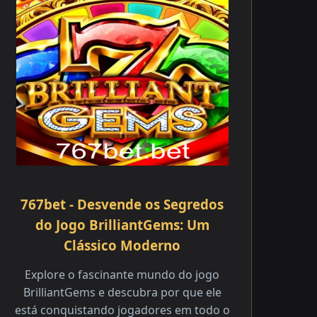
767bet - Desvende os Segredos
do Jogo BrilliantGems: Um
Clássico Moderno
Explore o fascinante mundo do jogo
BrilliantGems e descubra por que ele
está conquistando jogadores em todo o