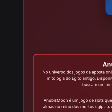
An
No universo dos jogos de aposta on
mitologia do Egito antigo. Disponí
buscam um merg
AnubisMoon é um jogo de slots que 
almas no reino dos mortos egípcio. A