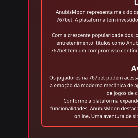
AnubisMoon representa mais do que
767bet. A plataforma tem investid
Com a crescente popularidade dos jo
entretenimento, títulos como Anub
767bet tem um compromisso contínuo 
A
Os jogadores na 767bet podem acess
a emoção da moderna mecânica de apo
de jogos de c
Conforme a plataforma expande 
funcionalidades, AnubisMoon destaca
online. Uma aventura de si