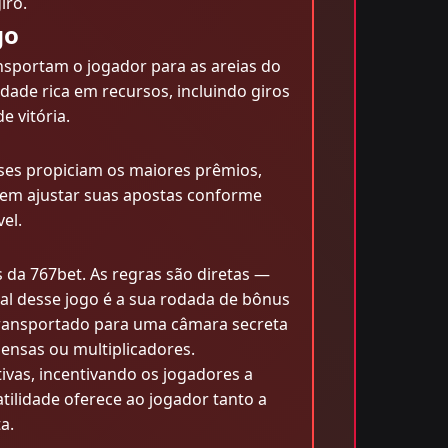
iro.
go
ansportam o jogador para as areias do
dade rica em recursos, incluindo giros
 vitória.
ses propiciam os maiores prêmios,
dem ajustar suas apostas conforme
el.
 da 767bet. As regras são diretas —
ial desse jogo é a sua rodada de bônus
 transportado para uma câmara secreta
ensas ou multiplicadores.
ivas, incentivando os jogadores a
tilidade oferece ao jogador tanto a
a.