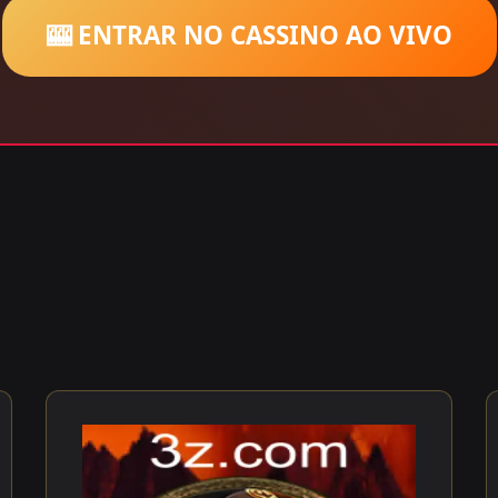
🎰 ENTRAR NO CASSINO AO VIVO