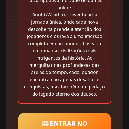
no competitivo mercado de games
online.
AnubisWrath representa uma
jornada única, onde cada nova
descoberta prende a atenção dos
jogadores e os leva a uma imersão
completa em um mundo baseado
em uma das civilizações mais
intrigantes da história. Ao
mergulhar nas profundezas das
areias do tempo, cada jogador
encontra não apenas desafios e
conquistas, mas também um pedaço
do legado eterno dos deuses.
🎰 ENTRAR NO