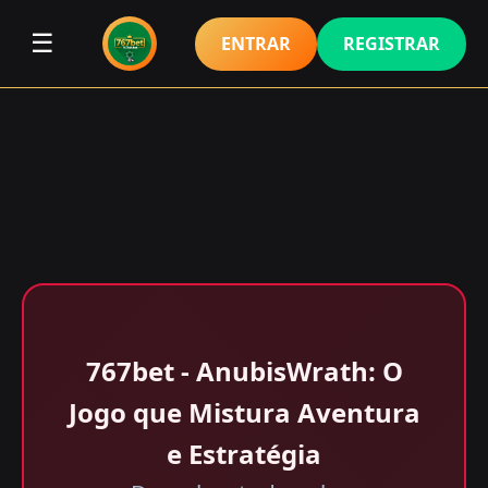
☰
ENTRAR
REGISTRAR
767bet - AnubisWrath: O
Jogo que Mistura Aventura
e Estratégia