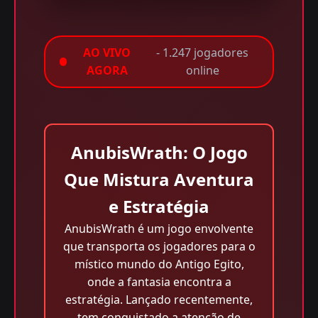
AO VIVO
- 1.247 jogadores
AGORA
online
AnubisWrath: O Jogo
Que Mistura Aventura
e Estratégia
AnubisWrath é um jogo envolvente
que transporta os jogadores para o
místico mundo do Antigo Egito,
onde a fantasia encontra a
estratégia. Lançado recentemente,
tem conquistado a atenção de