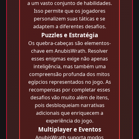
a um vasto conjunto de habilidades.
Isso permite que os jogadores
personalizem suas táticas e se
adaptem a diferentes desafios.
Puzzles e Estratégia
Os quebra-cabeças são elementos-
chave em AnubisWrath. Resolver
esses enigmas exige não apenas
inteligência, mas também uma
compreensão profunda dos mitos
egípcios representados no jogo. As
recompensas por completar esses
desafios vão muito além de itens,
pois desbloqueiam narrativas
adicionais que enriquecem a
experiência do jogo.
Multiplayer e Eventos
AnubisWrath suporta modos