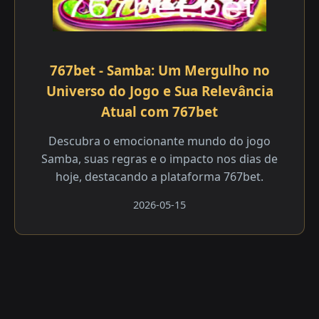
767bet - Samba: Um Mergulho no
Universo do Jogo e Sua Relevância
Atual com 767bet
Descubra o emocionante mundo do jogo
Samba, suas regras e o impacto nos dias de
hoje, destacando a plataforma 767bet.
2026-05-15