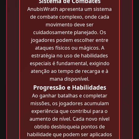
Sistema de Combates
AnubisWrath apresenta um sistema
de combate complexo, onde cada
movimento deve ser
cuidadosamente planejado. Os
jogadores podem escolher entre
ataques físicos ou mágicos. A
estratégia no uso de habilidades
especiais é fundamental, exigindo
atenção ao tempo de recarga e à
mana disponível.
Progressão e Habilidades
Ao ganhar batalhas e completar
missões, os jogadores acumulam
experiência que contribui para o
aumento de nível. Cada novo nível
obtido desbloqueia pontos de
habilidade que podem ser aplicados