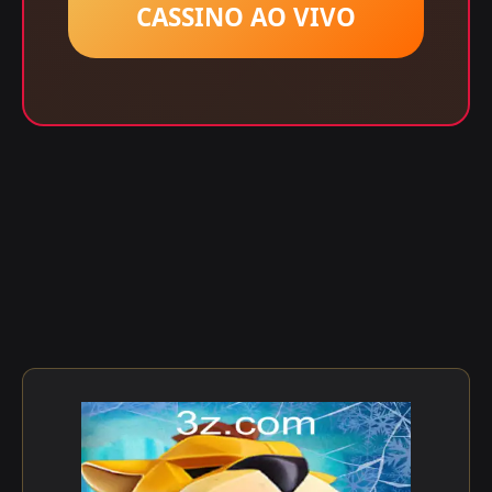
CASSINO AO VIVO