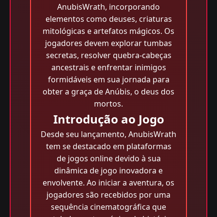
AnubisWrath, incorporando
elementos como deuses, criaturas
mitológicas e artefatos mágicos. Os
jogadores devem explorar tumbas
secretas, resolver quebra-cabeças
ancestrais e enfrentar inimigos
formidáveis em sua jornada para
obter a graça de Anúbis, o deus dos
mortos.
Introdução ao Jogo
Desde seu lançamento, AnubisWrath
tem se destacado em plataformas
de jogos online devido à sua
dinâmica de jogo inovadora e
envolvente. Ao iniciar a aventura, os
jogadores são recebidos por uma
sequência cinematográfica que