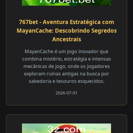
767bet - Aventura Estratégica com
MayanCache: Descobrindo Segredos
Ancestrais
MayanCache é um jogo inovador que
combina mistério, estratégia e intensas
mecânicas de jogo, onde os jogadores
exploram ruínas antigas na busca por
sabedoria e tesouros esquecidos.
2026-07-01