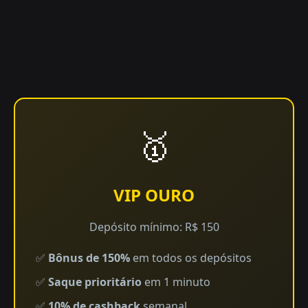
🥇
VIP OURO
Depósito mínimo: R$ 150
✅
Bônus de 150%
em todos os depósitos
✅
Saque prioritário
em 1 minuto
✅
10% de cashback
semanal