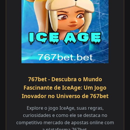
767bet - Descubra o Mundo
Fascinante de IceAge: Um Jogo
Inovador no Universo de 767bet
Explore o jogo IceAge, suas regras,
curiosidades e como ele se destaca no
competitivo mercado de apostas online com
a plataforma 767bet.