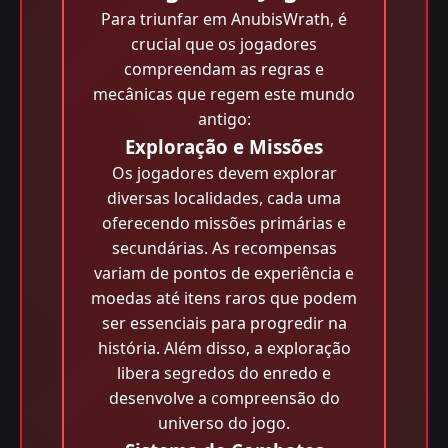
Para triunfar em AnubisWrath, é
crucial que os jogadores
compreendam as regras e
mecânicas que regem este mundo
antigo:
Exploração e Missões
Os jogadores devem explorar
diversas localidades, cada uma
oferecendo missões primárias e
secundárias. As recompensas
variam de pontos de experiência e
moedas até itens raros que podem
ser essenciais para progredir na
história. Além disso, a exploração
libera segredos do enredo e
desenvolve a compreensão do
universo do jogo.