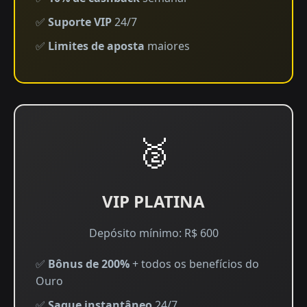
✅
Suporte VIP
24/7
✅
Limites de aposta
maiores
🥈
VIP PLATINA
Depósito mínimo: R$ 600
✅
Bônus de 200%
+ todos os benefícios do
Ouro
✅
Saque instantâneo
24/7