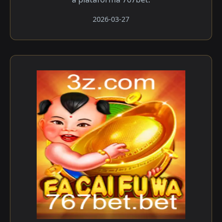
2026-03-27