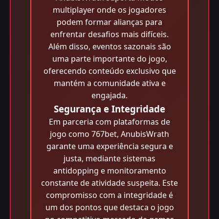
multiplayer onde os jogadores
podem formar alianças para
enfrentar desafios mais difíceis.
Além disso, eventos sazonais são
uma parte importante do jogo,
oferecendo conteúdo exclusivo que
mantém a comunidade ativa e
engajada.
Segurança e Integridade
Em parceria com plataformas de
jogo como 767bet, AnubisWrath
garante uma experiência segura e
justa, mediante sistemas
antidopping e monitoramento
constante de atividade suspeita. Este
compromisso com a integridade é
um dos pontos que destaca o jogo