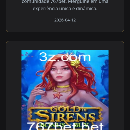
comunidade 767bet. Mergulhe em uma
experiência única e dinâmica.
2026-04-12