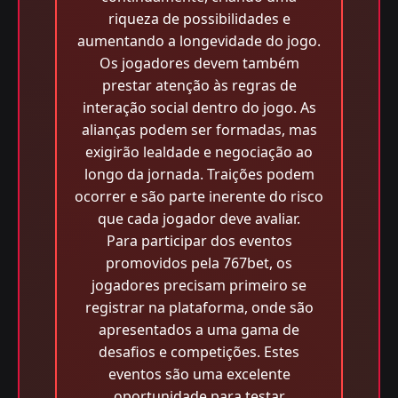
riqueza de possibilidades e
aumentando a longevidade do jogo.
Os jogadores devem também
prestar atenção às regras de
interação social dentro do jogo. As
alianças podem ser formadas, mas
exigirão lealdade e negociação ao
longo da jornada. Traições podem
ocorrer e são parte inerente do risco
que cada jogador deve avaliar.
Para participar dos eventos
promovidos pela 767bet, os
jogadores precisam primeiro se
registrar na plataforma, onde são
apresentados a uma gama de
desafios e competições. Estes
eventos são uma excelente
oportunidade para testar