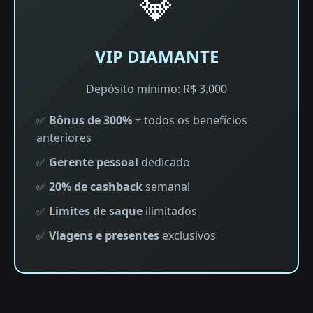
💎
VIP DIAMANTE
Depósito mínimo: R$ 3.000
✅
Bônus de 300%
+ todos os benefícios
anteriores
✅
Gerente pessoal
dedicado
✅
20% de cashback
semanal
✅
Limites de saque
ilimitados
✅
Viagens e presentes
exclusivos