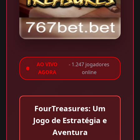
AO VIVO
- 1.247 jogadores
AGORA
online
FourTreasures: Um
Jogo de Estratégia e
Aventura