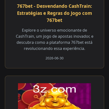
767bet - Desvendando CashTrain:
Estratégias e Regras do Jogo com
767bet
Explore o universo emocionante de
CashTrain, um jogo de apostas inovador, e
descubra como a plataforma 767bet está
revolucionando essa experiência.
2026-06-30