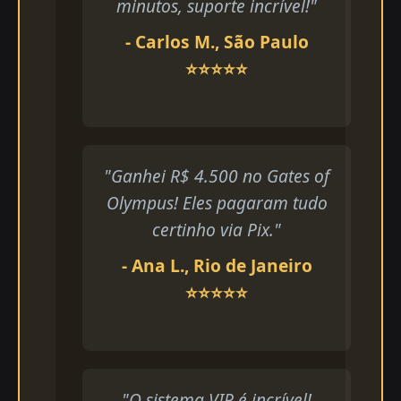
minutos, suporte incrível!"
- Carlos M., São Paulo
⭐⭐⭐⭐⭐
"Ganhei R$ 4.500 no Gates of
Olympus! Eles pagaram tudo
certinho via Pix."
- Ana L., Rio de Janeiro
⭐⭐⭐⭐⭐
"O sistema VIP é incrível!