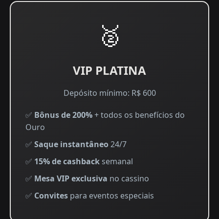
🥈
VIP PLATINA
Depósito mínimo: R$ 600
✅
Bônus de 200%
+ todos os benefícios do
Ouro
✅
Saque instantâneo
24/7
✅
15% de cashback
semanal
✅
Mesa VIP exclusiva
no cassino
✅
Convites
para eventos especiais