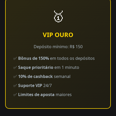
🥇
VIP OURO
Depósito mínimo: R$ 150
✅
Bônus de 150%
em todos os depósitos
✅
Saque prioritário
em 1 minuto
✅
10% de cashback
semanal
✅
Suporte VIP
24/7
✅
Limites de aposta
maiores