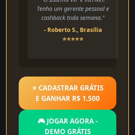
Tenho um gerente pessoal e
cashback toda semana."
- Roberto S., Brasília
⭐⭐⭐⭐⭐
⭐ CADASTRAR GRÁTIS
E GANHAR R$ 1.500
🎮 JOGAR AGORA -
DEMO GRÁTIS