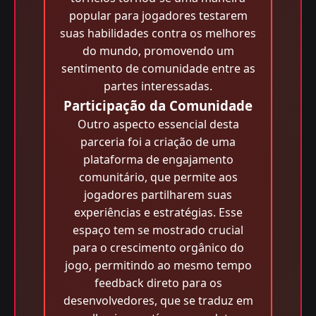
popular para jogadores testarem
suas habilidades contra os melhores
do mundo, promovendo um
sentimento de comunidade entre as
partes interessadas.
Participação da Comunidade
Outro aspecto essencial desta
parceria foi a criação de uma
plataforma de engajamento
comunitário, que permite aos
jogadores partilharem suas
experiências e estratégias. Esse
espaço tem se mostrado crucial
para o crescimento orgânico do
jogo, permitindo ao mesmo tempo
feedback direto para os
desenvolvedores, que se traduz em