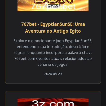
767bet - EgyptianSunSE: Uma
Aventura no Antigo Egito
Explore o emocionante jogo EgyptianSunSE,
entendendo sua introdução, descrição e
regras, enquanto incorpora a palavra-chave
767bet com eventos atuais relacionados ao
cenário de jogos.
2026-04-29