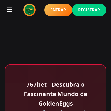
☰
ENTRAR
REGISTRAR
767bet - Descubra o
Fascinante Mundo de
GoldenEggs