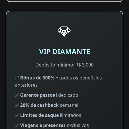
💎
VIP DIAMANTE
Depósito mínimo: R$ 3.000
✅
Bônus de 300%
+ todos os benefícios
anteriores
✅
Gerente pessoal
dedicado
✅
20% de cashback
semanal
✅
Limites de saque
ilimitados
✅
Viagens e presentes
exclusivos