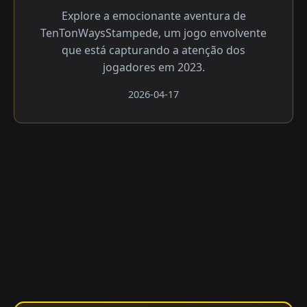
Explore a emocionante aventura de
TenTonWaysStampede, um jogo envolvente
que está capturando a atenção dos
jogadores em 2023.
2026-04-17