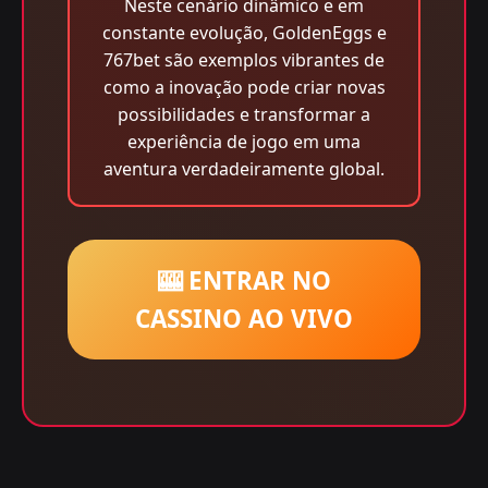
Neste cenário dinâmico e em
constante evolução, GoldenEggs e
767bet são exemplos vibrantes de
como a inovação pode criar novas
possibilidades e transformar a
experiência de jogo em uma
aventura verdadeiramente global.
🎰 ENTRAR NO
CASSINO AO VIVO