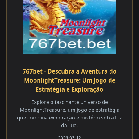
767bet - Descubra a Aventura do
MoonlightTreasure: Um Jogo de
Estratégia e Exploração
Explore o fascinante universo de
MoonlightTreasure, um jogo de estratégia
que combina exploração e mistério sob a luz
da Lua.
2026-03-12