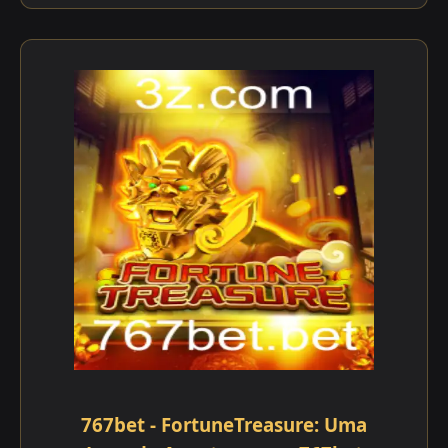
767bet - FortuneTreasure: Uma