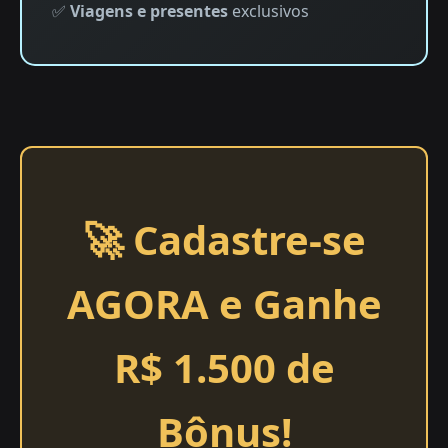
✅
Viagens e presentes
exclusivos
🚀 Cadastre-se
AGORA e Ganhe
R$ 1.500 de
Bônus!