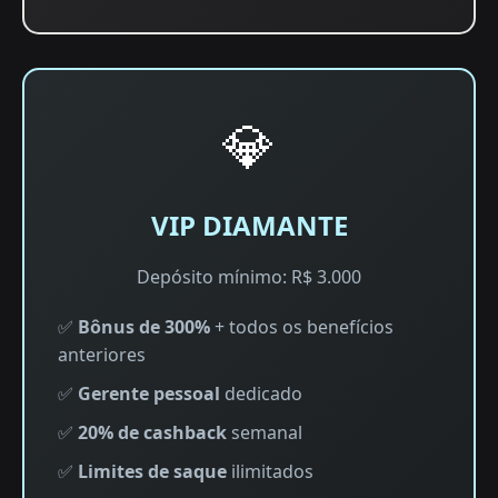
💎
VIP DIAMANTE
Depósito mínimo: R$ 3.000
✅
Bônus de 300%
+ todos os benefícios
anteriores
✅
Gerente pessoal
dedicado
✅
20% de cashback
semanal
✅
Limites de saque
ilimitados