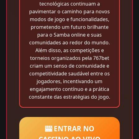
tecnológicas continuam a
pavimentar o caminho para novos
modos de jogo e funcionalidades,
prometendo um futuro brilhante
para o Samba online e suas
comunidades ao redor do mundo.
Além disso, as competições e
torneios organizados pela 767bet
criam um senso de comunidade e
competitividade saudável entre os
jogadores, incentivando um
engajamento contínuo e a prática
constante das estratégias do jogo.
🎰 ENTRAR NO