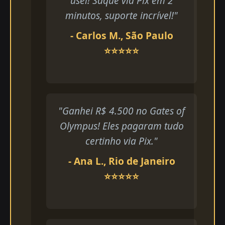
usei! Saque via Pix em 2
minutos, suporte incrível!"
- Carlos M., São Paulo
⭐⭐⭐⭐⭐
"Ganhei R$ 4.500 no Gates of
Olympus! Eles pagaram tudo
certinho via Pix."
- Ana L., Rio de Janeiro
⭐⭐⭐⭐⭐