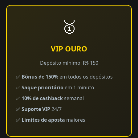
🥇
VIP OURO
Depósito mínimo: R$ 150
✅
Bônus de 150%
em todos os depósitos
✅
Saque prioritário
em 1 minuto
✅
10% de cashback
semanal
✅
Suporte VIP
24/7
✅
Limites de aposta
maiores