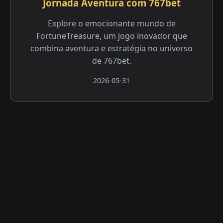
Jornada Aventura com 767bet
Explore o emocionante mundo de
FortuneTreasure, um jogo inovador que
combina aventura e estratégia no universo
de 767bet.
2026-05-31