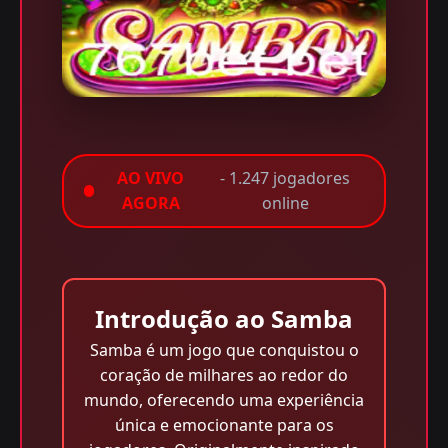
AO VIVO
- 1.247 jogadores
AGORA
online
Introdução ao Samba
Samba é um jogo que conquistou o
coração de milhares ao redor do
mundo, oferecendo uma experiência
única e emocionante para os