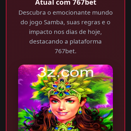
Atual com 767bet
Descubra o emocionante mundo
do jogo Samba, suas regras e o
impacto nos dias de hoje,
destacando a plataforma
767bet.