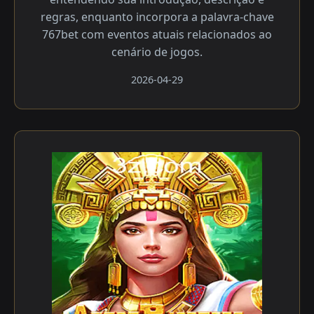
regras, enquanto incorpora a palavra-chave
767bet com eventos atuais relacionados ao
cenário de jogos.
2026-04-29