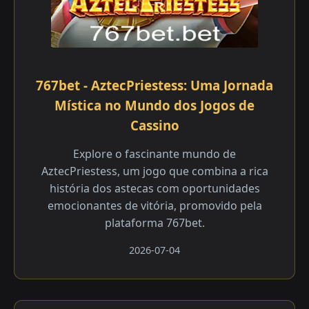
767bet - AztecPriestess: Uma Jornada
Mística no Mundo dos Jogos de
Cassino
Explore o fascinante mundo de
AztecPriestess, um jogo que combina a rica
história dos astecas com oportunidades
emocionantes de vitória, promovido pela
plataforma 767bet.
2026-07-04