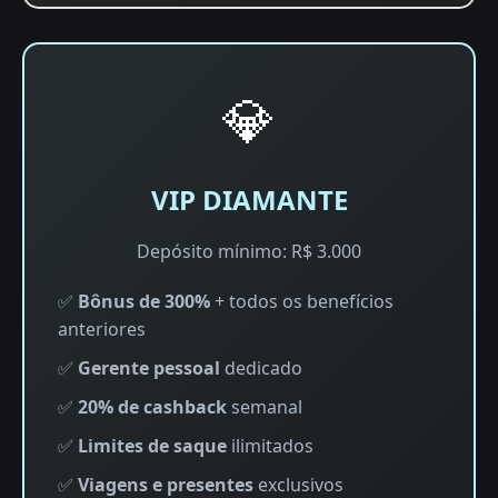
💎
VIP DIAMANTE
Depósito mínimo: R$ 3.000
✅
Bônus de 300%
+ todos os benefícios
anteriores
✅
Gerente pessoal
dedicado
✅
20% de cashback
semanal
✅
Limites de saque
ilimitados
✅
Viagens e presentes
exclusivos