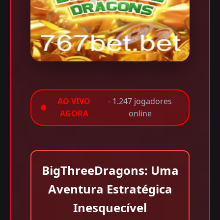
AO VIVO
- 1.247 jogadores
AGORA
online
BigThreeDragons: Uma
Aventura Estratégica
Inesquecível