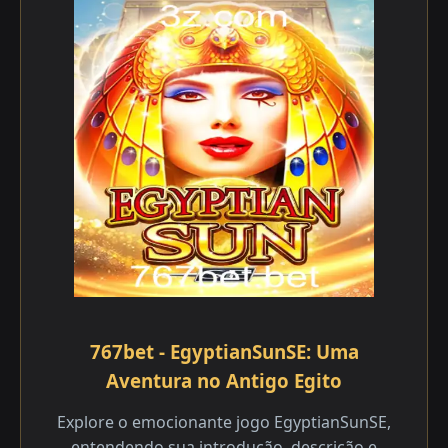
767bet - EgyptianSunSE: Uma
Aventura no Antigo Egito
Explore o emocionante jogo EgyptianSunSE,
entendendo sua introdução, descrição e