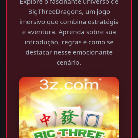
Explore o fascinante universo de
BigThreeDragons, um jogo
imersivo que combina estratégia
e aventura. Aprenda sobre sua
introdução, regras e como se
destacar nesse emocionante
cenário.