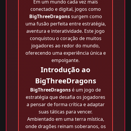
Em um mundo cada vez mais
conectado e digital, jogos como
BigThreeDragons
surgem como
uma fusão perfeita entre estratégia,
aventura e interatividade. Este jogo
conquistou o coração de muitos
jogadores ao redor do mundo,
oferecendo uma experiência única e
empolgante.
Introdução ao
BigThreeDragons
BigThreeDragons
é um jogo de
estratégia que desafia os jogadores
a pensar de forma crítica e adaptar
suas táticas para vencer.
Ambientado em uma terra mística,
onde dragões reinam soberanos, os