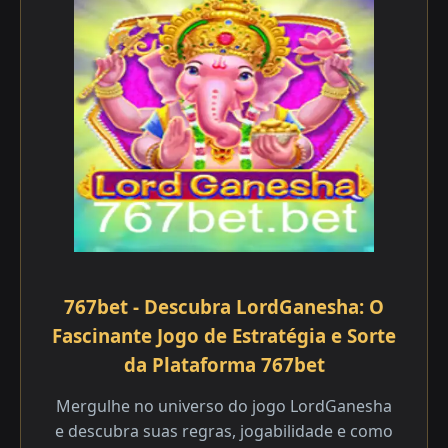
767bet - Descubra LordGanesha: O
Fascinante Jogo de Estratégia e Sorte
da Plataforma 767bet
Mergulhe no universo do jogo LordGanesha
e descubra suas regras, jogabilidade e como