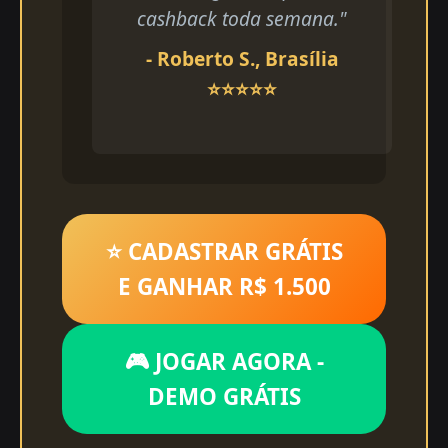
cashback toda semana."
- Roberto S., Brasília
⭐⭐⭐⭐⭐
⭐ CADASTRAR GRÁTIS
E GANHAR R$ 1.500
🎮 JOGAR AGORA -
DEMO GRÁTIS