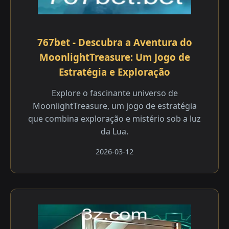
767bet - Descubra a Aventura do
MoonlightTreasure: Um Jogo de
Estratégia e Exploração
Explore o fascinante universo de
MoonlightTreasure, um jogo de estratégia
que combina exploração e mistério sob a luz
da Lua.
2026-03-12