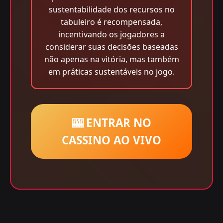
sustentabilidade dos recursos no
tabuleiro é recompensada,
incentivando os jogadores a
considerar suas decisões baseadas
não apenas na vitória, mas também
em práticas sustentáveis no jogo.
🎰 ENTRAR NO
CASSINO AO VIVO