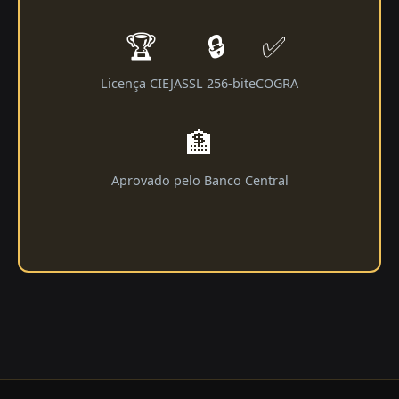
🏆
🔒
✅
Licença CIEJA
SSL 256-bit
eCOGRA
🏦
Aprovado pelo Banco Central