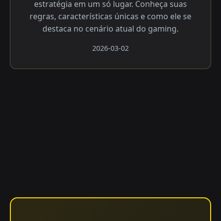
estratégia em um só lugar. Conheça suas
regras, características únicas e como ele se
destaca no cenário atual do gaming.
2026-03-02