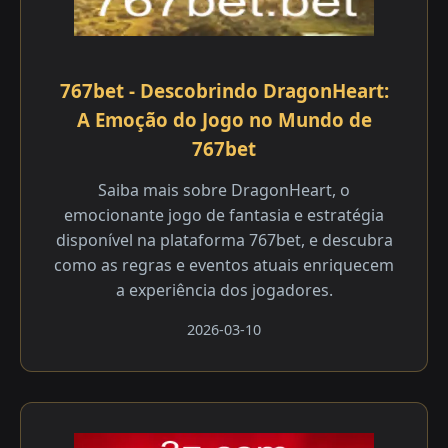
767bet - Descobrindo DragonHeart:
A Emoção do Jogo no Mundo de
767bet
Saiba mais sobre DragonHeart, o
emocionante jogo de fantasia e estratégia
disponível na plataforma 767bet, e descubra
como as regras e eventos atuais enriquecem
a experiência dos jogadores.
2026-03-10