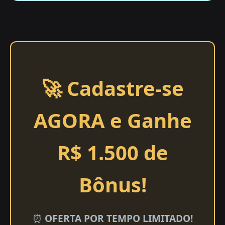
🚀 Cadastre-se
AGORA e Ganhe
R$ 1.500 de
Bônus!
⏰
OFERTA POR TEMPO LIMITADO!