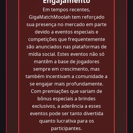
Engajamento
Em tempos recentes,
GigaMatchMoolah tem reforçado
sua presença no mercado em parte
devido a eventos especiais e
competições que frequentemente
são anunciados nas plataformas de
mídia social. Estes eventos não só
mantêm a base de jogadores
sempre em crescimento, mas
também incentivam a comunidade a
se engajar mais profundamente.
Com premiações que variam de
bônus especiais a brindes
exclusivos, a aderência a esses
eventos pode ser tanto divertida
quanto lucrativa para os
participantes.