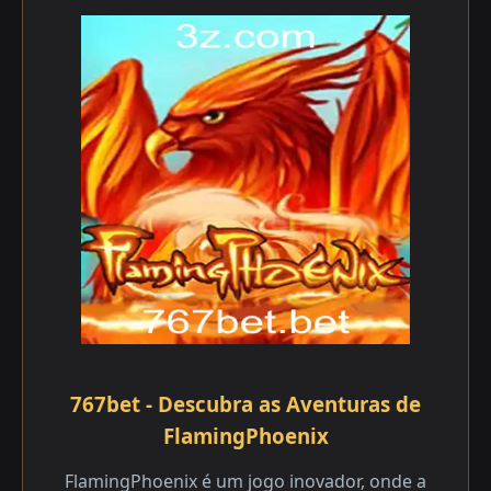
767bet - Descubra as Aventuras de
FlamingPhoenix
FlamingPhoenix é um jogo inovador, onde a