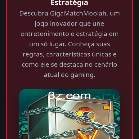
Estratégia
Descubra GigaMatchMoolah, um
jogo inovador que une
entretenimento e estratégia em
um só lugar. Conheça suas
regras, características únicas e
como ele se destaca no cenário
atual do gaming.