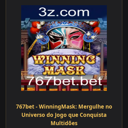
767bet - WinningMask: Mergulhe no
Universo do Jogo que Conquista
Multidões