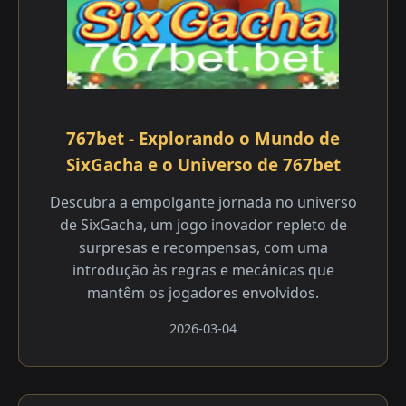
767bet - Explorando o Mundo de
SixGacha e o Universo de 767bet
Descubra a empolgante jornada no universo
de SixGacha, um jogo inovador repleto de
surpresas e recompensas, com uma
introdução às regras e mecânicas que
mantêm os jogadores envolvidos.
2026-03-04