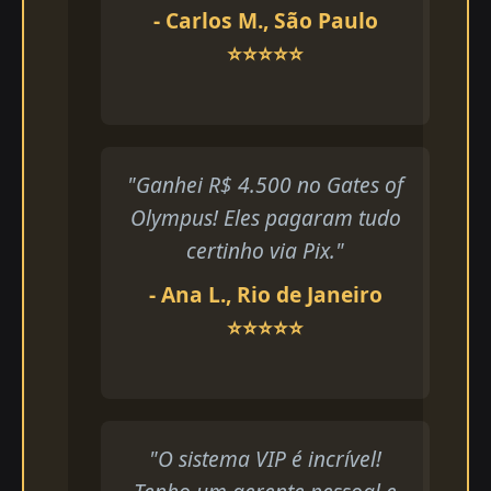
- Carlos M., São Paulo
⭐⭐⭐⭐⭐
"Ganhei R$ 4.500 no Gates of
Olympus! Eles pagaram tudo
certinho via Pix."
- Ana L., Rio de Janeiro
⭐⭐⭐⭐⭐
"O sistema VIP é incrível!