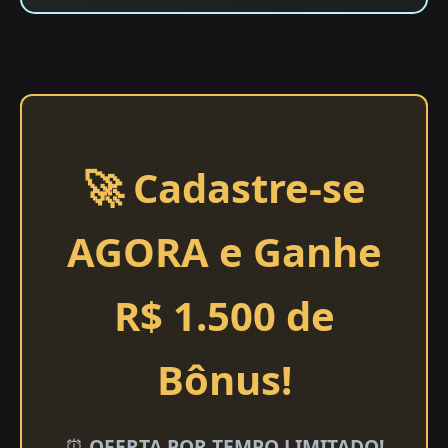
🚀 Cadastre-se
AGORA e Ganhe
R$ 1.500 de
Bônus!
⏰
OFERTA POR TEMPO LIMITADO!