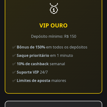
🥇
VIP OURO
Depósito mínimo: R$ 150
✅
Bônus de 150%
em todos os depósitos
✅
Saque prioritário
em 1 minuto
✅
10% de cashback
semanal
✅
Suporte VIP
24/7
✅
Limites de aposta
maiores