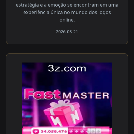
estratégia e a emoção se encontram em uma
experiência única no mundo dos jogos
online.
2026-03-21