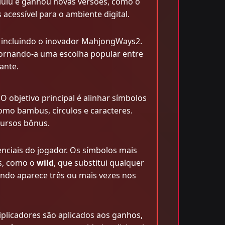
luiu e ganhou novas versões, como o
essível para o ambiente digital.
, incluindo o inovador MahjongWays2.
 tornando-a uma escolha popular entre
ante.
objetivo principal é alinhar símbolos
mo bambus, círculos e caracteres.
cursos bônus.
nciais do jogador. Os símbolos mais
is, como o
wild
, que substitui qualquer
ando aparece três ou mais vezes nos
plicadores são aplicados aos ganhos,