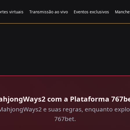
rtes virtuais
Transmissão ao vivo
Eventos exclusivos
Manchet
ahjongWays2 com a Plataforma 767bet
MahjongWays2 e suas regras, enquanto explo
767bet.