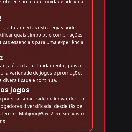
is oferece uma oportunidade adicional
2
, adotar certas estratégias pode
tificar quais símbolos e combinações
icas essenciais para uma experiência
2
ança é um fator fundamental, pois a
so, a variedade de jogos e promoções
diversificada e contínua.
os Jogos
 por sua capacidade de inovar dentro
ogadores diversificada, desde fãs de
 oferecer MahjongWays2 em seu vasto
ne.