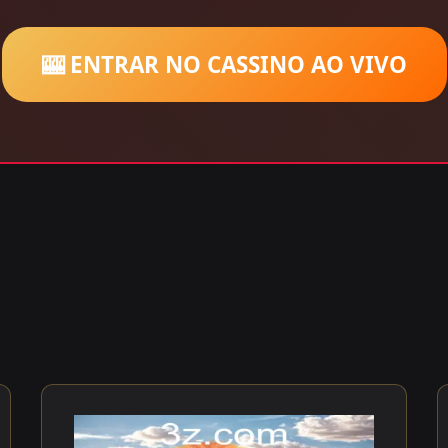
🎰 ENTRAR NO CASSINO AO VIVO