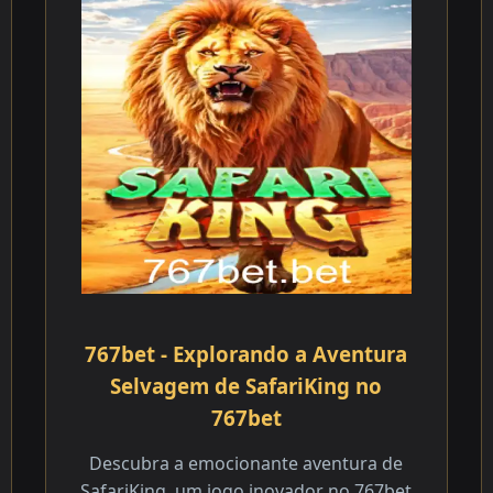
767bet - Explorando a Aventura
Selvagem de SafariKing no
767bet
Descubra a emocionante aventura de
SafariKing, um jogo inovador no 767bet