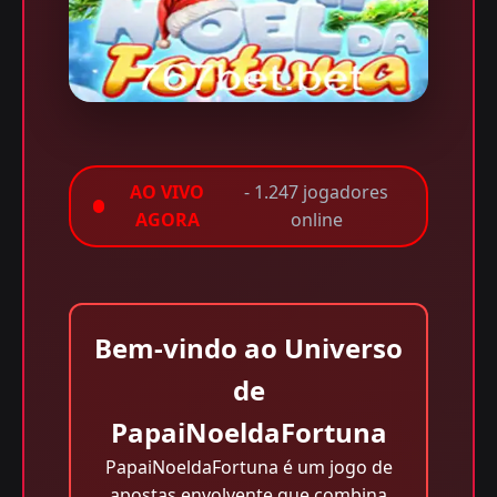
AO VIVO
- 1.247 jogadores
AGORA
online
Bem-vindo ao Universo
de
PapaiNoeldaFortuna
PapaiNoeldaFortuna é um jogo de
apostas envolvente que combina