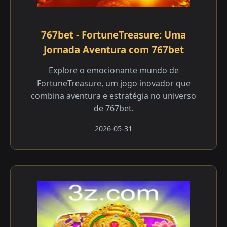
767bet - FortuneTreasure: Uma
Jornada Aventura com 767bet
Explore o emocionante mundo de
FortuneTreasure, um jogo inovador que
combina aventura e estratégia no universo
de 767bet.
2026-05-31