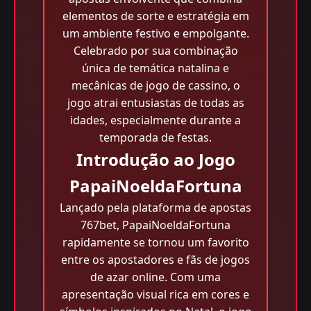
elementos de sorte e estratégia em
um ambiente festivo e empolgante.
Celebrado por sua combinação
única de temática natalina e
mecânicas de jogo de cassino, o
jogo atrai entusiastas de todas as
idades, especialmente durante a
temporada de festas.
Introdução ao Jogo
PapaiNoeldaFortuna
Lançado pela plataforma de apostas
767bet, PapaiNoeldaFortuna
rapidamente se tornou um favorito
entre os apostadores e fãs de jogos
de azar online. Com uma
apresentação visual rica em cores e