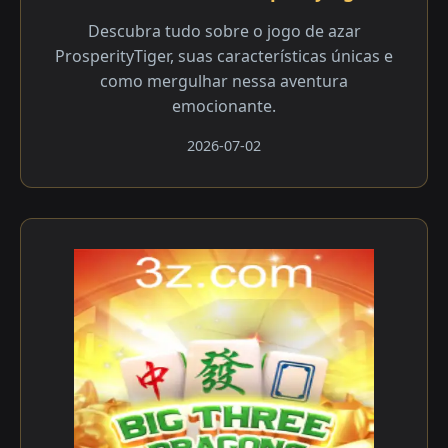
Descubra tudo sobre o jogo de azar
ProsperityTiger, suas características únicas e
como mergulhar nessa aventura
emocionante.
2026-07-02