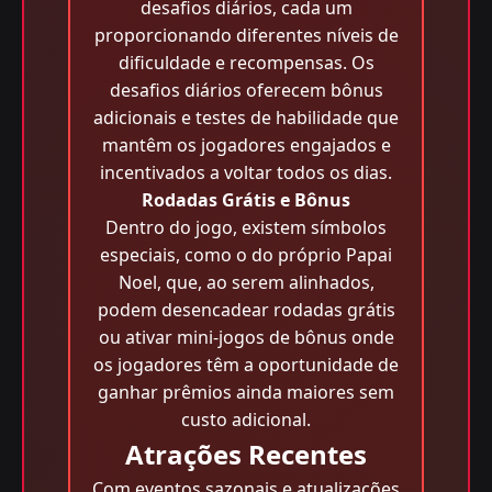
desafios diários, cada um
proporcionando diferentes níveis de
dificuldade e recompensas. Os
desafios diários oferecem bônus
adicionais e testes de habilidade que
mantêm os jogadores engajados e
incentivados a voltar todos os dias.
Rodadas Grátis e Bônus
Dentro do jogo, existem símbolos
especiais, como o do próprio Papai
Noel, que, ao serem alinhados,
podem desencadear rodadas grátis
ou ativar mini-jogos de bônus onde
os jogadores têm a oportunidade de
ganhar prêmios ainda maiores sem
custo adicional.
Atrações Recentes
Com eventos sazonais e atualizações