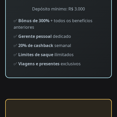
Depósito mínimo: R$ 3.000
✅
Bônus de 300%
+ todos os benefícios
anteriores
✅
Gerente pessoal
dedicado
✅
20% de cashback
semanal
✅
Limites de saque
ilimitados
✅
Viagens e presentes
exclusivos