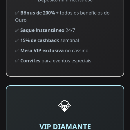
✅
Bônus de 200%
+ todos os benefícios do
Ouro
✅
Saque instantâneo
24/7
✅
15% de cashback
semanal
✅
Mesa VIP exclusiva
no cassino
✅
Convites
para eventos especiais
💎
VIP DIAMANTE