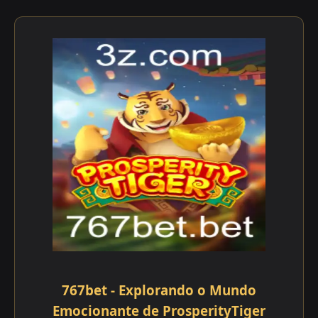
767bet - Explorando o Mundo
Emocionante de ProsperityTiger