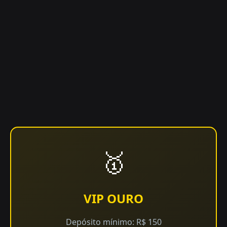
🥇
VIP OURO
Depósito mínimo: R$ 150