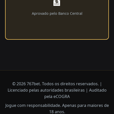
🏦
Aprovado pelo Banco Central
© 2026 767bet. Todos os direitos reservados. |
Licenciado pelas autoridades brasileiras | Auditado
pela eCOGRA
Jogue com responsabilidade. Apenas para maiores de
18 anos.