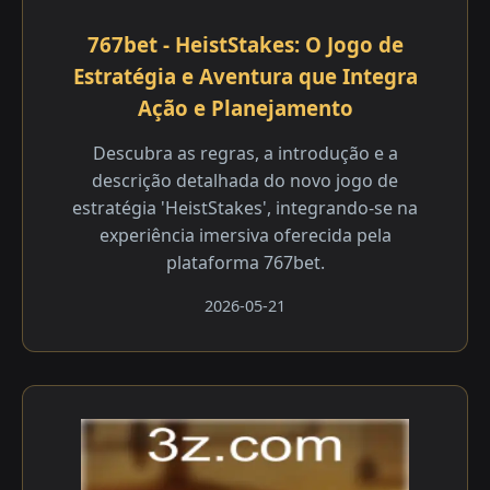
767bet - HeistStakes: O Jogo de
Estratégia e Aventura que Integra
Ação e Planejamento
Descubra as regras, a introdução e a
descrição detalhada do novo jogo de
estratégia 'HeistStakes', integrando-se na
experiência imersiva oferecida pela
plataforma 767bet.
2026-05-21