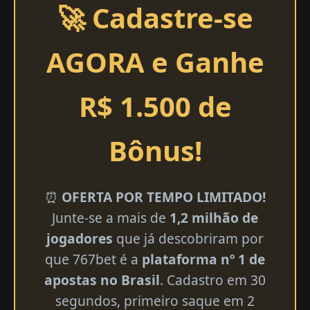
🚀 Cadastre-se
AGORA e Ganhe
R$ 1.500 de
Bônus!
⏰
OFERTA POR TEMPO LIMITADO!
Junte-se a mais de
1,2 milhão de
jogadores
que já descobriram por
que 767bet é a
plataforma nº 1 de
apostas no Brasil
. Cadastro em 30
segundos, primeiro saque em 2