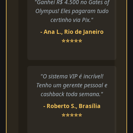
"Ganhei R$ 4.500 no Gates of
Olympus! Eles pagaram tudo
certinho via Pix."
- Ana L., Rio de Janeiro
⭐⭐⭐⭐⭐
"O sistema VIP é incrível!
Tenho um gerente pessoal e
cashback toda semana."
- Roberto S., Brasília
⭐⭐⭐⭐⭐