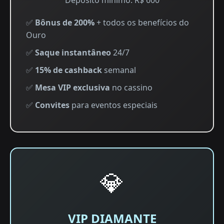
Depósito mínimo: R$ 600
✅
Bônus de 200%
+ todos os benefícios do
Ouro
✅
Saque instantâneo
24/7
✅
15% de cashback
semanal
✅
Mesa VIP exclusiva
no cassino
✅
Convites
para eventos especiais
💎
VIP DIAMANTE