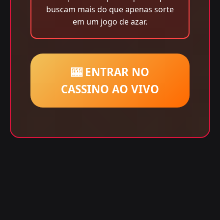
buscam mais do que apenas sorte
em um jogo de azar.
🎰 ENTRAR NO
CASSINO AO VIVO