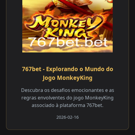
767bet - Explorando o Mundo do
Jogo MonkeyKing
Descubra os desafios emocionantes e as
regras envolventes do jogo MonkeyKing
associado à plataforma 767bet.
2026-02-16