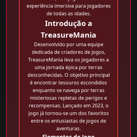
experiência imersiva para jogadores
de todas as idades.
Introdução a
TreasureMania
Desenvolvido por uma equipe
dedicada de criadores de jogos,
TreasureMania leva os jogadores a
uma jornada épica por terras
desconhecidas. O objetivo principal
é encontrar tesouros escondidos
enquanto se navega por terras
misteriosas repletas de perigos e
recompensas. Lançado em 2023, o
jogo já tornou-se um dos favoritos
entre os entusiastas de jogos de
aventuras.
Elementos de Jogo