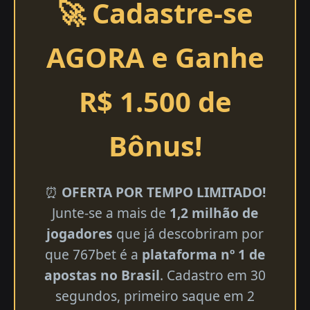
🚀 Cadastre-se
AGORA e Ganhe
R$ 1.500 de
Bônus!
⏰
OFERTA POR TEMPO LIMITADO!
Junte-se a mais de
1,2 milhão de
jogadores
que já descobriram por
que 767bet é a
plataforma nº 1 de
apostas no Brasil
. Cadastro em 30
segundos, primeiro saque em 2