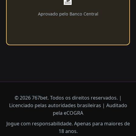
🏦
Aprovado pelo Banco Central
© 2026 767bet. Todos os direitos reservados. |
Licenciado pelas autoridades brasileiras | Auditado
pela eCOGRA
Jogue com responsabilidade. Apenas para maiores de
18 anos.