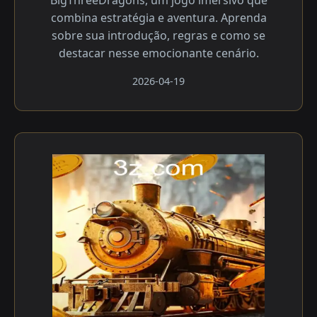
BigThreeDragons, um jogo imersivo que
combina estratégia e aventura. Aprenda
sobre sua introdução, regras e como se
destacar nesse emocionante cenário.
2026-04-19