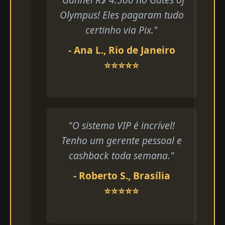
Olympus! Eles pagaram tudo
certinho via Pix."
- Ana L., Rio de Janeiro
⭐⭐⭐⭐⭐
"O sistema VIP é incrível!
Tenho um gerente pessoal e
cashback toda semana."
- Roberto S., Brasília
⭐⭐⭐⭐⭐