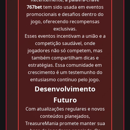
767bet
tem sido usada em eventos
promocionais e desafios dentro do
jogo, oferecendo recompensas
exclusivas.
Esses eventos incentivam a união e a
competição saudável, onde
jogadores não só competem, mas
também compartilham dicas e
estratégias. Essa comunidade em
crescimento é um testemunho do
entusiasmo contínuo pelo jogo.
Desenvolvimento
Futuro
Com atualizações regulares e novos
conteúdos planejados,
TreasureMania promete manter sua