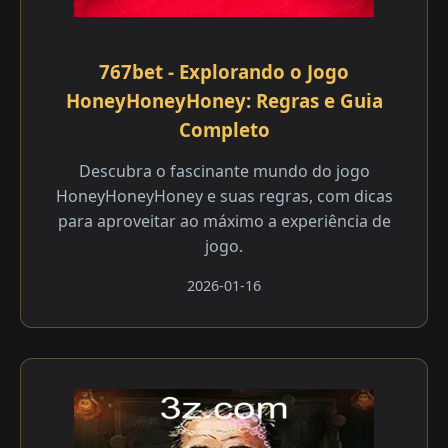
767bet - Explorando o Jogo
HoneyHoneyHoney: Regras e Guia
Completo
Descubra o fascinante mundo do jogo
HoneyHoneyHoney e suas regras, com dicas
para aproveitar ao máximo a experiência de
jogo.
2026-01-16