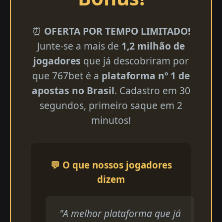
⏰
OFERTA POR TEMPO LIMITADO!
Junte-se a mais de
1,2 milhão de
jogadores
que já descobriram por
que 767bet é a
plataforma nº 1 de
apostas no Brasil
. Cadastro em 30
segundos, primeiro saque em 2
minutos!
💬 O que nossos jogadores
dizem
"A melhor plataforma que já