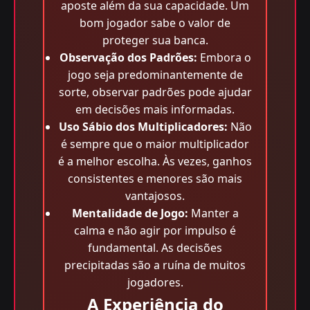
aposte além da sua capacidade. Um
bom jogador sabe o valor de
proteger sua banca.
Observação dos Padrões:
Embora o
jogo seja predominantemente de
sorte, observar padrões pode ajudar
em decisões mais informadas.
Uso Sábio dos Multiplicadores:
Não
é sempre que o maior multiplicador
é a melhor escolha. Às vezes, ganhos
consistentes e menores são mais
vantajosos.
Mentalidade de Jogo:
Manter a
calma e não agir por impulso é
fundamental. As decisões
precipitadas são a ruína de muitos
jogadores.
A Experiência do