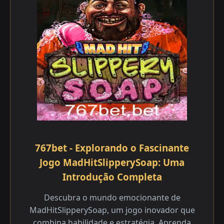
767bet - Explorando o Fascinante
Jogo MadHitSlipperySoap: Uma
Introdução Completa
Descubra o mundo emocionante de
MadHitSlipperySoap, um jogo inovador que
combina habilidade e estratégia. Aprenda