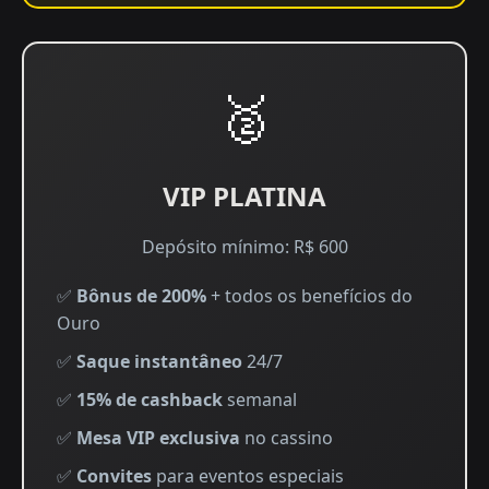
🥈
VIP PLATINA
Depósito mínimo: R$ 600
✅
Bônus de 200%
+ todos os benefícios do
Ouro
✅
Saque instantâneo
24/7
✅
15% de cashback
semanal
✅
Mesa VIP exclusiva
no cassino
✅
Convites
para eventos especiais