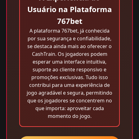
Usuário na Plataforma
767bet
A plataforma 767bet, já conhecida
por sua segurança e confiabilidade,
se destaca ainda mais ao oferecer o
CashTrain. Os jogadores podem
esperar uma interface intuitiva,
suporte ao cliente responsivo e
promoções exclusivas. Tudo isso
contribui para uma experiência de
jogo agradável e segura, permitindo
que os jogadores se concentrem no
que importa: aproveitar cada
momento do jogo.