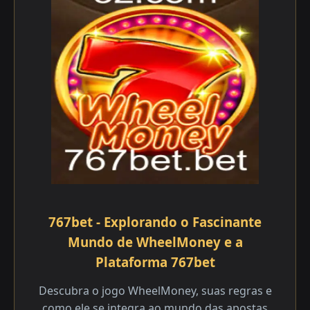
767bet - Explorando o Fascinante
Mundo de WheelMoney e a
Plataforma 767bet
Descubra o jogo WheelMoney, suas regras e
como ele se integra ao mundo das apostas