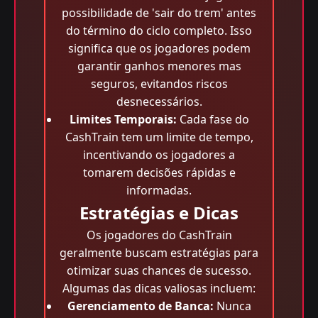
possibilidade de 'sair do trem' antes
do término do ciclo completo. Isso
significa que os jogadores podem
garantir ganhos menores mas
seguros, evitandos riscos
desnecessários.
Limites Temporais:
Cada fase do
CashTrain tem um limite de tempo,
incentivando os jogadores a
tomarem decisões rápidas e
informadas.
Estratégias e Dicas
Os jogadores do CashTrain
geralmente buscam estratégias para
otimizar suas chances de sucesso.
Algumas das dicas valiosas incluem:
Gerenciamento de Banca:
Nunca