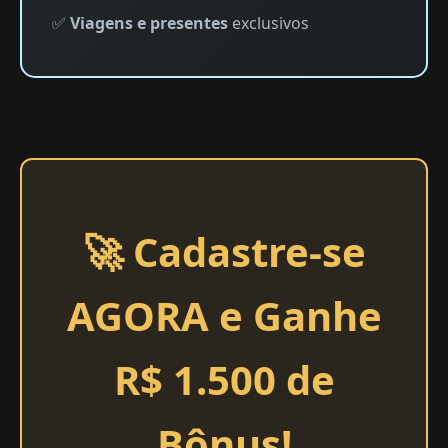
✅
Viagens e presentes
exclusivos
🚀 Cadastre-se
AGORA e Ganhe
R$ 1.500 de
Bônus!