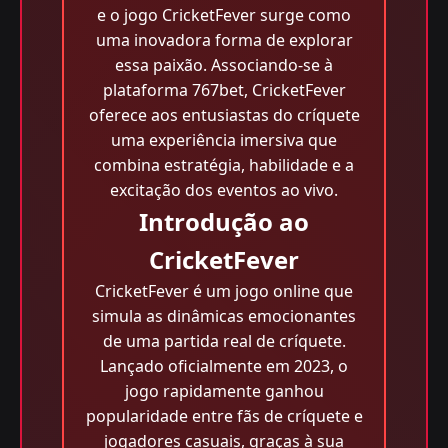
e o jogo CricketFever surge como
uma inovadora forma de explorar
essa paixão. Associando-se à
plataforma 767bet, CricketFever
oferece aos entusiastas do críquete
uma experiência imersiva que
combina estratégia, habilidade e a
excitação dos eventos ao vivo.
Introdução ao
CricketFever
CricketFever é um jogo online que
simula as dinâmicas emocionantes
de uma partida real de críquete.
Lançado oficialmente em 2023, o
jogo rapidamente ganhou
popularidade entre fãs de críquete e
jogadores casuais, graças à sua