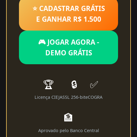
⭐ CADASTRAR GRÁTIS
E GANHAR R$ 1.500
🎮 JOGAR AGORA -
DEMO GRÁTIS
🏆
🔒
✅
Licença CIEJA
SSL 256-bit
eCOGRA
🏦
Aprovado pelo Banco Central