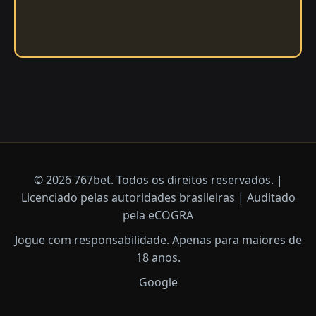
© 2026 767bet. Todos os direitos reservados. |
Licenciado pelas autoridades brasileiras | Auditado
pela eCOGRA
Jogue com responsabilidade. Apenas para maiores de
18 anos.
Google