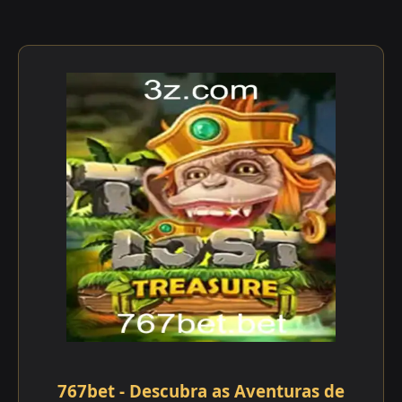
767bet - Descubra as Aventuras de