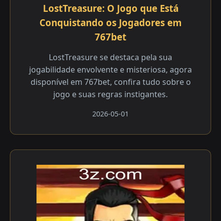
LostTreasure: O Jogo que Está
Conquistando os Jogadores em
767bet
LostTreasure se destaca pela sua
jogabilidade envolvente e misteriosa, agora
disponível em 767bet, confira tudo sobre o
jogo e suas regras instigantes.
2026-05-01