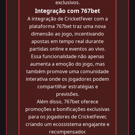
exclusivos.
Integração com 767bet
A integração de CricketFever com a
plataforma 767bet traz uma nova
dimensão ao jogo, incentivando
apostas em tempo real durante
partidas online e eventos ao vivo.
Essa funcionalidade não apenas
aumenta a emoção do jogo, mas
também promove uma comunidade
interativa onde os jogadores podem
compartilhar estratégias e
previsões.
Além disso, 767bet oferece
promoções e bonificações exclusivas
para os jogadores de CricketFever,
criando um ecossistema engajante e
recompensador.