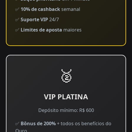
✅
10% de cashback
semanal
✅
Suporte VIP
24/7
✅
Limites de aposta
maiores
🥈
VIP PLATINA
Depósito mínimo: R$ 600
✅
Bônus de 200%
+ todos os benefícios do
Ouro