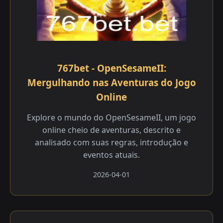
767bet - OpenSesameII:
Mergulhando nas Aventuras do Jogo
Online
Explore o mundo do OpenSesameII, um jogo
online cheio de aventuras, descrito e
analisado com suas regras, introdução e
eventos atuais.
2026-04-01