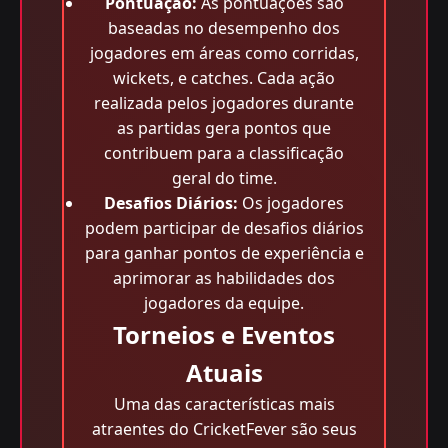
Pontuação:
As pontuações são
baseadas no desempenho dos
jogadores em áreas como corridas,
wickets, e catches. Cada ação
realizada pelos jogadores durante
as partidas gera pontos que
contribuem para a classificação
geral do time.
Desafios Diários:
Os jogadores
podem participar de desafios diários
para ganhar pontos de experiência e
aprimorar as habilidades dos
jogadores da equipe.
Torneios e Eventos
Atuais
Uma das características mais
atraentes do CricketFever são seus