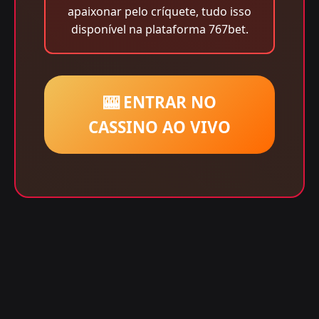
apaixonar pelo críquete, tudo isso
disponível na plataforma 767bet.
🎰 ENTRAR NO
CASSINO AO VIVO