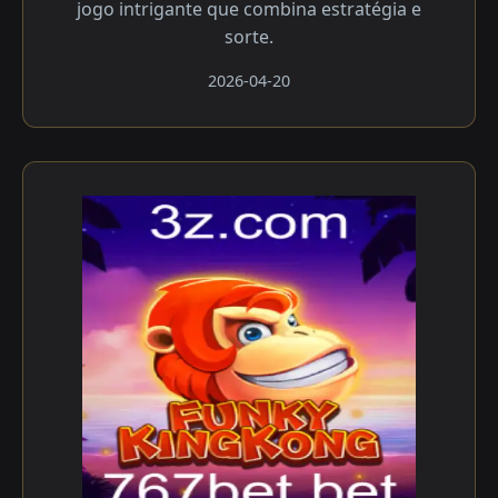
jogo intrigante que combina estratégia e
sorte.
2026-04-20