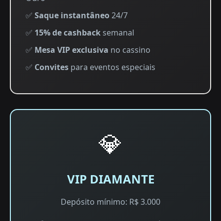
✅
Saque instantâneo
24/7
✅
15% de cashback
semanal
✅
Mesa VIP exclusiva
no cassino
✅
Convites
para eventos especiais
💎
VIP DIAMANTE
Depósito mínimo: R$ 3.000