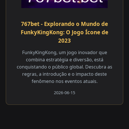
767bet - Explorando o Mundo de
FunkyKingKong: O Jogo Ícone de
2023
FunkyKingKong, um jogo inovador que
combina estratégia e diversão, está
conquistando o público global. Descubra as
regras, a introdução e o impacto deste
fenômeno nos eventos atuais.
2026-06-15