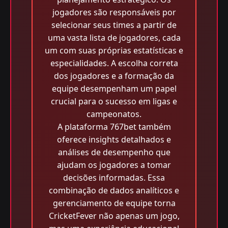
jogadores são responsáveis por
selecionar seus times a partir de
uma vasta lista de jogadores, cada
um com suas próprias estatísticas e
especialidades. A escolha correta
dos jogadores e a formação da
equipe desempenham um papel
crucial para o sucesso em ligas e
campeonatos.
A plataforma 767bet também
oferece insights detalhados e
análises de desempenho que
ajudam os jogadores a tomar
decisões informadas. Essa
combinação de dados analíticos e
gerenciamento de equipe torna
CricketFever não apenas um jogo,