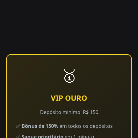
🥇
VIP OURO
Depósito mínimo: R$ 150
✅
Bônus de 150%
em todos os depósitos
✅
Saque prioritário
em 1 minuto