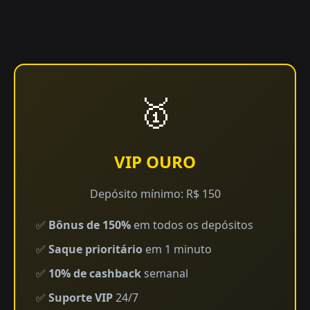
🥇
VIP OURO
Depósito mínimo: R$ 150
✅
Bônus de 150%
em todos os depósitos
✅
Saque prioritário
em 1 minuto
✅
10% de cashback
semanal
✅
Suporte VIP
24/7