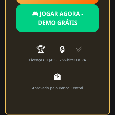
🎮 JOGAR AGORA -
DEMO GRÁTIS
🏆
🔒
✅
Licença CIEJA
SSL 256-bit
eCOGRA
🏦
Aprovado pelo Banco Central