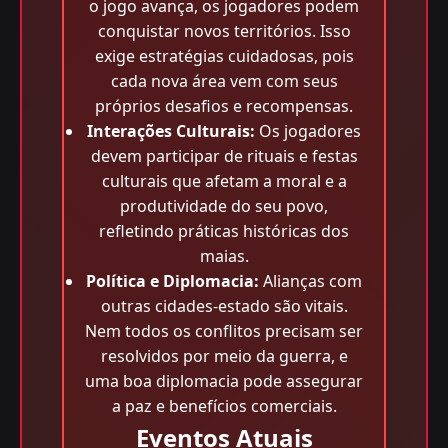
o jogo avança, os jogadores podem
conquistar novos territórios. Isso
exige estratégias cuidadosas, pois
cada nova área vem com seus
próprios desafios e recompensas.
Interações Culturais:
Os jogadores
devem participar de rituais e festas
culturais que afetam a moral e a
produtividade do seu povo,
refletindo práticas históricas dos
maias.
Política e Diplomacia:
Alianças com
outras cidades-estado são vitais.
Nem todos os conflitos precisam ser
resolvidos por meio da guerra, e
uma boa diplomacia pode assegurar
a paz e benefícios comerciais.
Eventos Atuais