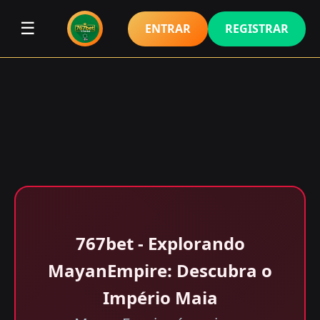
☰
ENTRAR
REGISTRAR
767bet - Explorando
MayanEmpire: Descubra o
Império Maia