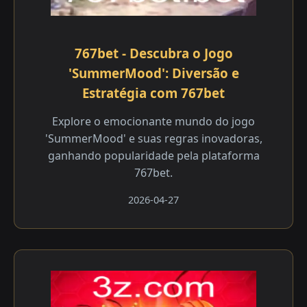
767bet - Descubra o Jogo
'SummerMood': Diversão e
Estratégia com 767bet
Explore o emocionante mundo do jogo
'SummerMood' e suas regras inovadoras,
ganhando popularidade pela plataforma
767bet.
2026-04-27