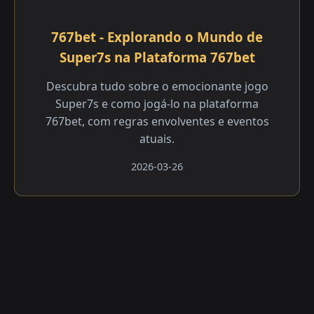
767bet - Explorando o Mundo de
Super7s na Plataforma 767bet
Descubra tudo sobre o emocionante jogo
Super7s e como jogá-lo na plataforma
767bet, com regras envolventes e eventos
atuais.
2026-03-26