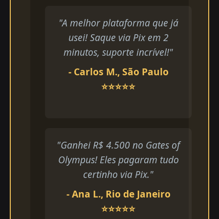
"A melhor plataforma que já
usei! Saque via Pix em 2
minutos, suporte incrível!"
- Carlos M., São Paulo
⭐⭐⭐⭐⭐
"Ganhei R$ 4.500 no Gates of
Olympus! Eles pagaram tudo
certinho via Pix."
- Ana L., Rio de Janeiro
⭐⭐⭐⭐⭐