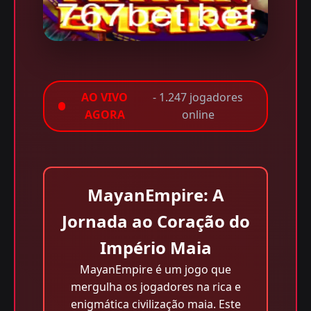
AO VIVO
- 1.247 jogadores
AGORA
online
MayanEmpire: A
Jornada ao Coração do
Império Maia
MayanEmpire é um jogo que
mergulha os jogadores na rica e
enigmática civilização maia. Este