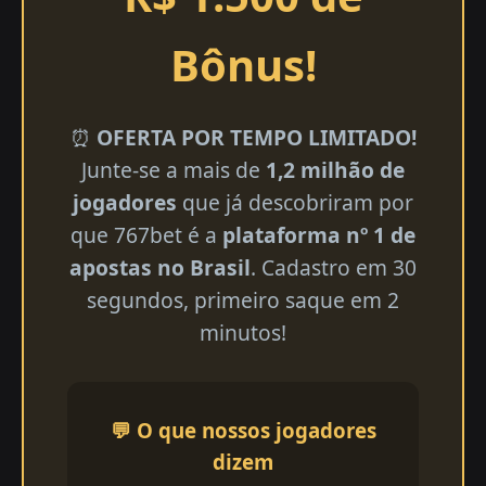
Bônus!
⏰
OFERTA POR TEMPO LIMITADO!
Junte-se a mais de
1,2 milhão de
jogadores
que já descobriram por
que 767bet é a
plataforma nº 1 de
apostas no Brasil
. Cadastro em 30
segundos, primeiro saque em 2
minutos!
💬 O que nossos jogadores
dizem