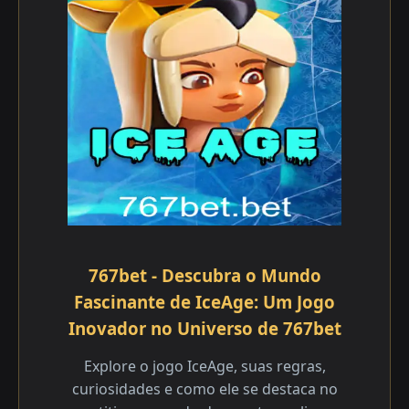
767bet - Descubra o Mundo
Fascinante de IceAge: Um Jogo
Inovador no Universo de 767bet
Explore o jogo IceAge, suas regras,
curiosidades e como ele se destaca no