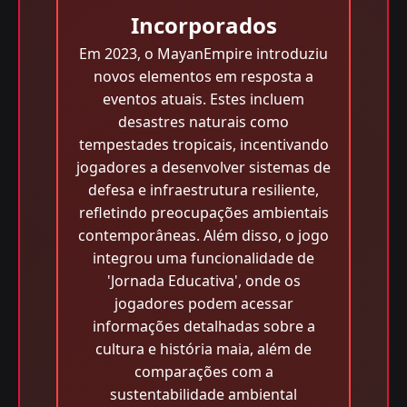
Incorporados
Em 2023, o MayanEmpire introduziu
novos elementos em resposta a
eventos atuais. Estes incluem
desastres naturais como
tempestades tropicais, incentivando
jogadores a desenvolver sistemas de
defesa e infraestrutura resiliente,
refletindo preocupações ambientais
contemporâneas. Além disso, o jogo
integrou uma funcionalidade de
'Jornada Educativa', onde os
jogadores podem acessar
informações detalhadas sobre a
cultura e história maia, além de
comparações com a
sustentabilidade ambiental