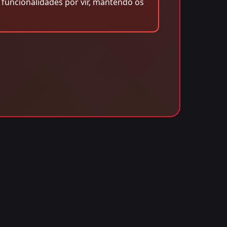
 funcionalidades por vir, mantendo os