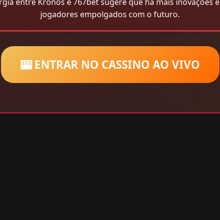
ergia entre Kronos e 767bet sugere que há mais inovações e
jogadores empolgados com o futuro.
🎰 ENTRAR NO CASSINO AO VIVO