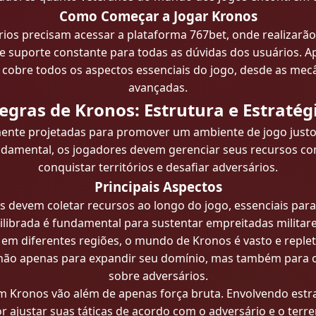
Como Começar a Jogar Kronos
rios precisam acessar a plataforma 767bet, onde realizarão
e suporte constante para todas as dúvidas dos usuários. Ap
ue cobre todos os aspectos essenciais do jogo, desde as mecâ
avançadas.
egras de Kronos: Estrutura e Estratég
ente projetadas para promover um ambiente de jogo just
damental, os jogadores devem gerenciar seus recursos com 
conquistar territórios e desafiar adversários.
Principais Aspectos
 devem coletar recursos ao longo do jogo, essenciais par
ibrada é fundamental para sustentar empreitadas militare
 em diferentes regiões, o mundo de Kronos é vasto e reple
s não apenas para expandir seu domínio, mas também para 
sobre adversários.
m Kronos vão além de apenas força bruta. Envolvendo estr
 ajustar suas táticas de acordo com o adversário e o terren