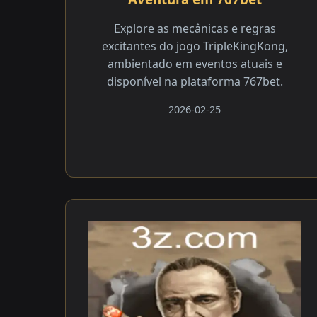
Explore as mecânicas e regras
excitantes do jogo TripleKingKong,
ambientado em eventos atuais e
disponível na plataforma 767bet.
2026-02-25