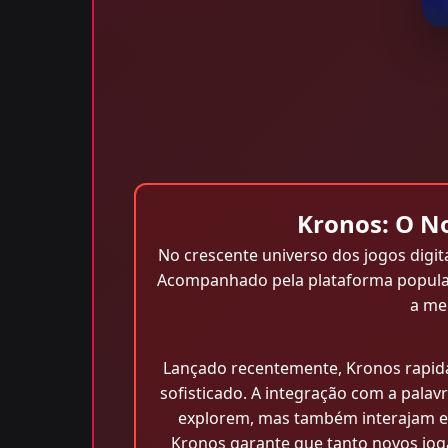
Kronos: O No
No crescente universo dos jogos digit
Acompanhado pela plataforma popular
a me
Lançado recentemente, Kronos rapida
sofisticado. A integração com a palav
explorem, mas também interajam e
Kronos garante que tanto novos jog