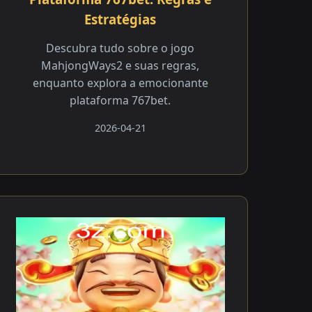
Estratégias
Descubra tudo sobre o jogo
MahjongWays2 e suas regras,
enquanto explora a emocionante
plataforma 767bet.
2026-04-21