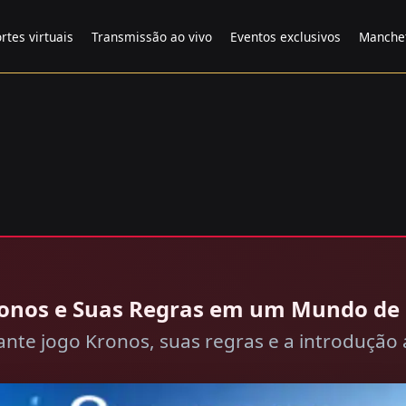
rtes virtuais
Transmissão ao vivo
Eventos exclusivos
Manchet
ronos e Suas Regras em um Mundo de 
nte jogo Kronos, suas regras e a introdução