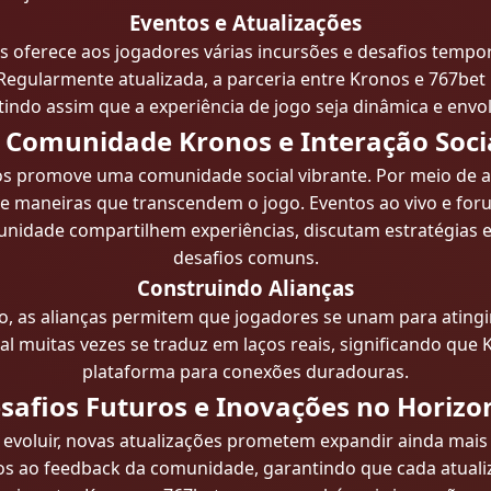
Eventos e Atualizações
oferece aos jogadores várias incursões e desafios tempor
egularmente atualizada, a parceria entre Kronos e 767bet
indo assim que a experiência de jogo seja dinâmica e envo
 Comunidade Kronos e Interação Soci
s promove uma comunidade social vibrante. Por meio de al
e maneiras que transcendem o jogo. Eventos ao vivo e fo
idade compartilhem experiências, discutam estratégias 
desafios comuns.
Construindo Alianças
o, as alianças permitem que jogadores se unam para atingi
l muitas vezes se traduz em laços reais, significando qu
plataforma para conexões duradouras.
safios Futuros e Inovações no Horizo
 evoluir, novas atualizações prometem expandir ainda mais 
s ao feedback da comunidade, garantindo que cada atual