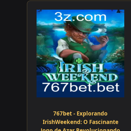
767bet - Explorando
IrishWeekend: O Fascinante
Jogo de Azar Revolucionando