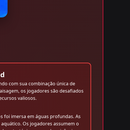
ld
undo com sua combinação única de
aisagem, os jogadores são desafiados
ecursos valiosos.
s foi imersa em águas profundas. As
e aquático. Os jogadores assumem o