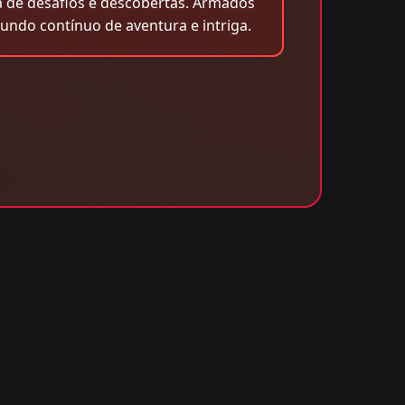
 de desafios e descobertas. Armados
ndo contínuo de aventura e intriga.