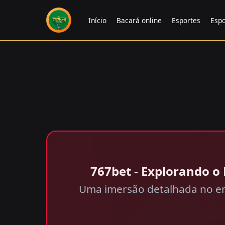
Início
Bacará online
Esportes
Espo
767bet - Explorando o
Uma imersão detalhada no em