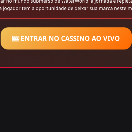
rar no mundo submerso de WaterWorld, a jornada é repleta
a jogador tem a oportunidade de deixar sua marca neste mu
🎰 ENTRAR NO CASSINO AO VIVO