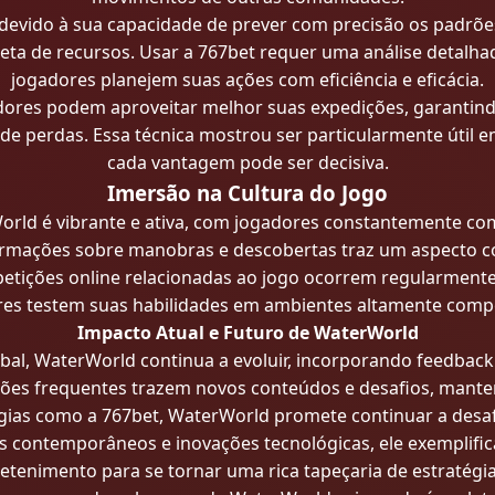
devido à sua capacidade de prever com precisão os padrõe
leta de recursos. Usar a 767bet requer uma análise detalh
jogadores planejem suas ações com eficiência e eficácia.
adores podem aproveitar melhor suas expedições, garanti
de perdas. Essa técnica mostrou ser particularmente útil e
cada vantagem pode ser decisiva.
Imersão na Cultura do Jogo
ld é vibrante e ativa, com jogadores constantemente com
nformações sobre manobras e descobertas traz um aspecto c
etições online relacionadas ao jogo ocorrem regularment
es testem suas habilidades em ambientes altamente compe
Impacto Atual e Futuro de WaterWorld
bal, WaterWorld continua a evoluir, incorporando feedbac
ações frequentes trazem novos conteúdos e desafios, mant
égias como a 767bet, WaterWorld promete continuar a desaf
s contemporâneos e inovações tecnológicas, ele exemplif
etenimento para se tornar uma rica tapeçaria de estratégia 