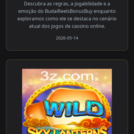
Descubra as regras, a jogabilidade e a
emoção do BudaiReelsBonusBuy enquanto
exploramos como ele se destaca no cenário
atual dos jogos de cassino online.
2026-05-14