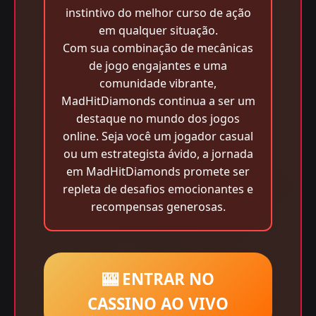
instintivo do melhor curso de ação
em qualquer situação.
Com sua combinação de mecânicas
de jogo engajantes e uma
comunidade vibrante,
MadHitDiamonds continua a ser um
destaque no mundo dos jogos
online. Seja você um jogador casual
ou um estrategista ávido, a jornada
em MadHitDiamonds promete ser
repleta de desafios emocionantes e
recompensas generosas.
🎰 ENTRAR NO
CASSINO AO VIVO