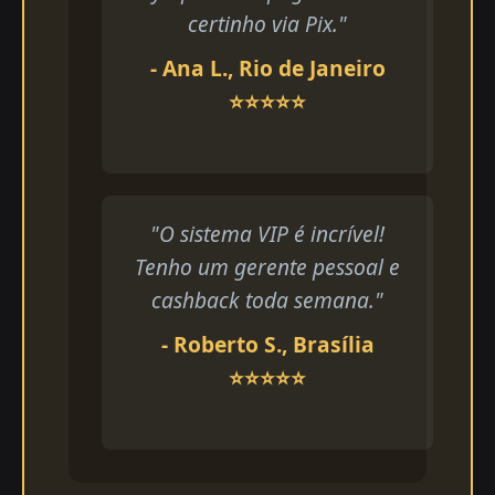
certinho via Pix."
- Ana L., Rio de Janeiro
⭐⭐⭐⭐⭐
"O sistema VIP é incrível!
Tenho um gerente pessoal e
cashback toda semana."
- Roberto S., Brasília
⭐⭐⭐⭐⭐