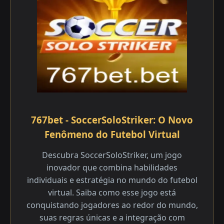
767bet - SoccerSoloStriker: O Novo
Fenômeno do Futebol Virtual
Descubra SoccerSoloStriker, um jogo
inovador que combina habilidades
individuais e estratégia no mundo do futebol
virtual. Saiba como esse jogo está
conquistando jogadores ao redor do mundo,
suas regras únicas e a integração com