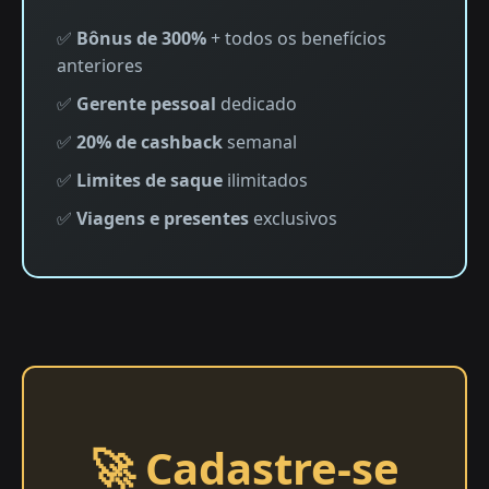
✅
Bônus de 300%
+ todos os benefícios
anteriores
✅
Gerente pessoal
dedicado
✅
20% de cashback
semanal
✅
Limites de saque
ilimitados
✅
Viagens e presentes
exclusivos
🚀 Cadastre-se