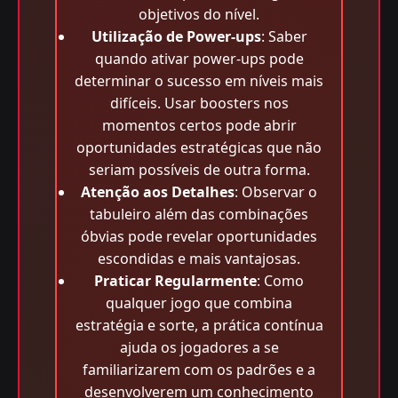
objetivos do nível.
Utilização de Power-ups
: Saber
quando ativar power-ups pode
determinar o sucesso em níveis mais
difíceis. Usar boosters nos
momentos certos pode abrir
oportunidades estratégicas que não
seriam possíveis de outra forma.
Atenção aos Detalhes
: Observar o
tabuleiro além das combinações
óbvias pode revelar oportunidades
escondidas e mais vantajosas.
Praticar Regularmente
: Como
qualquer jogo que combina
estratégia e sorte, a prática contínua
ajuda os jogadores a se
familiarizarem com os padrões e a
desenvolverem um conhecimento